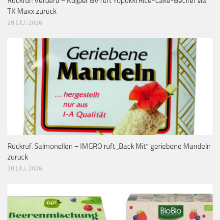
Rückruf: Verderb – Kuijper BV ruft Yopokki Rice-Cake-Becher via
TK Maxx zurück
28 JULI, 2026
Rückruf: Salmonellen – IMGRO ruft „Back Mit“ geriebene Mandeln
zurück
28 JULI, 2026