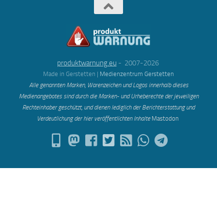
produktwarnung.eu
- 2007-2026
Made in Gerstetten |
Medienzentrum Gerstetten
Alle genannten Marken, Warenzeichen und Logos innerhalb dieses
Medienangebotes sind durch die Marken- und Urheberechte der jeweiligen
Rechteinhaber geschützt, und dienen lediglich der Berichterstattung und
Verdeutlichung der hier veröffentlichten Inh
alte
Mastodon