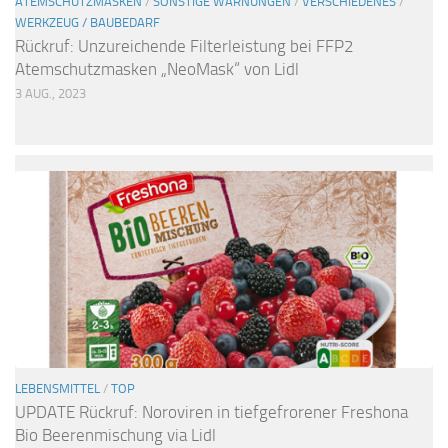
ATEMSCHUTZMASKEN
/
SONSTIGE WARNUNGEN
/
VERSCHIEDENES
/
WERKZEUG / BAUBEDARF
Rückruf: Unzureichende Filterleistung bei FFP2
Atemschutzmasken „NeoMask“ von Lidl
3 AUG., 2023
LEBENSMITTEL
/
TOP
UPDATE Rückruf: Noroviren in tiefgefrorener Freshona
Bio Beerenmischung via Lidl