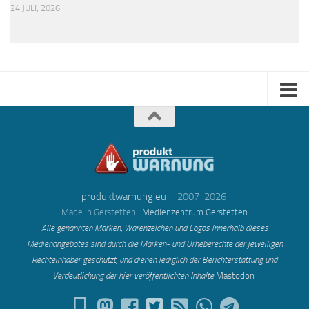
24 JULI, 2026
produktwarnung.eu
- 2007-2026
Made in Gerstetten |
Medienzentrum Gerstetten
Alle genannten Marken, Warenzeichen und Logos innerhalb dieses
Medienangebotes sind durch die Marken- und Urheberechte der jeweiligen
Rechteinhaber geschützt, und dienen lediglich der Berichterstattung und
Verdeutlichung der hier veröffentlichten Inh
alte
Mastodon