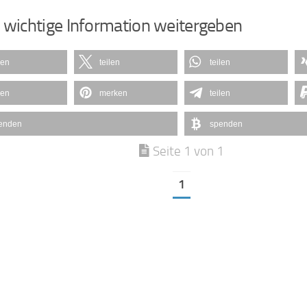
 wichtige Information weitergeben
len
teilen
teilen
len
merken
teilen
enden
spenden
Seite 1 von 1
1