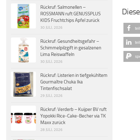
Rückruf: Salmonellen –
Diese
ROSSMANN ruft GENUSSPLUS
KIDS Fruchtchips Apfel zurück
30 JULI, 2026
tei
Rückruf: Gesundheitsgefahr –
tei
Schimmelpilzgift in gesalzenen
Lima Reiswaffeln
sp
30 JULI, 2026
Rückruf: Listerien in tiefgekühltem
Gourmaître Chuka Ika
Tintenfischsalat
29 JULI, 2026
Rückruf: Verderb – Kuijper BV ruft
Yopokki Rice-Cake-Becher via TK
Maxx zurück
28 JULI, 2026