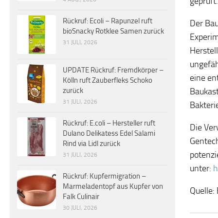
geprüft.
Rückruf: Ecoli – Rapunzel ruft
Der Bau
bioSnacky Rotklee Samen zurück
Experi
31 JULI, 2026
Herstel
ungefäh
UPDATE Rückruf: Fremdkörper –
eine en
Kölln ruft Zauberfleks Schoko
Baukast
zurück
31 JULI, 2026
Bakteri
Rückruf: E.coli – Hersteller ruft
Die Ver
Dulano Delikatess Edel Salami
Gentech
Rind via Lidl zurück
potenzi
31 JULI, 2026
unter:
h
Rückruf: Kupfermigration –
Marmeladentopf aus Kupfer von
Quelle:
Falk Culinair
30 JULI, 2026