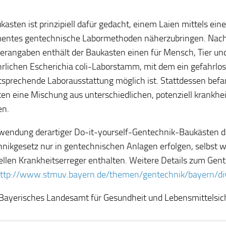
kasten ist prinzipiell dafür gedacht, einem Laien mittels ein
mentes gentechnische Labormethoden näherzubringen. Nac
lerangaben enthält der Baukasten einen für Mensch, Tier u
rlichen Escherichia coli-Laborstamm, mit dem ein gefahrl
tsprechende Laborausstattung möglich ist. Stattdessen befa
en eine Mischung aus unterschiedlichen, potenziell krankhe
en.
wendung derartiger Do-it-yourself-Gentechnik-Baukästen 
nikgesetz nur in gentechnischen Anlagen erfolgen, selbst w
ellen Krankheitserreger enthalten. Weitere Details zum Gen
ttp://www.stmuv.bayern.de/themen/gentechnik/bayern/di
 Bayerisches Landesamt für Gesundheit und Lebensmittelsic