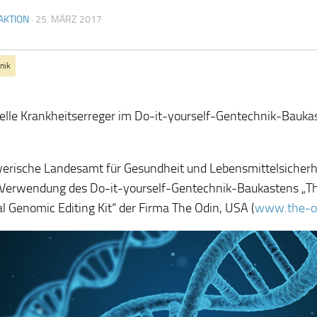
AKTION
·
25. MÄRZ 2017
nik
elle Krankheitserreger im Do-it-yourself-Gentechnik-Bauka
erische Landesamt für Gesundheit und Lebensmittelsicherh
 Verwendung des Do-it-yourself-Gentechnik-Baukastens „T
al Genomic Editing Kit“ der Firma The Odin, USA (
www.the-o