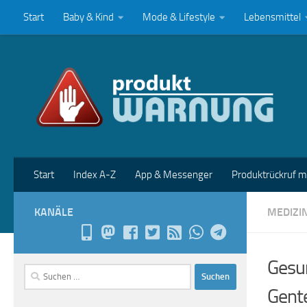
Start
Baby & Kind
Mode & Lifestyle
Lebensmittel
Zum Inhalt springen
Start
Index A-Z
App & Messenger
Produktrückruf 
KANÄLE
MEDIZI
Gesun
Suchen
nach:
Gent