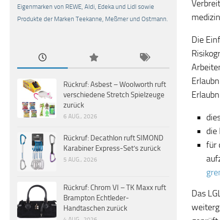
Verbrei
Eigenmarken von REWE, Aldi, Edeka und Lidl sowie
medizin
Produkte der Marken Teekanne, Meßmer und Ostmann.
Die Ein
Risikog
Arbeite
Erlaubn
Rückruf: Asbest – Woolworth ruft
Erlaubn
verschiedene Stretch Spielzeuge
zurück
die
6 AUG., 2026
die
Rückruf: Decathlon ruft SIMOND
für
Karabiner Express-Set’s zurück
auf
5 AUG., 2026
gre
Rückruf: Chrom VI – TK Maxx ruft
Das LGL
Brampton Echtleder-
weiter
Handtaschen zurück
4 AUG., 2026