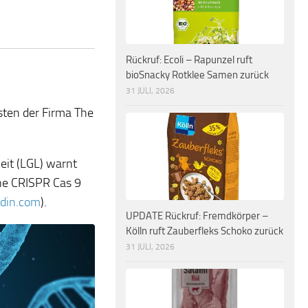
Rückruf: Ecoli – Rapunzel ruft
bioSnacky Rotklee Samen zurück
31 JULI, 2026
sten der Firma The
eit (LGL) warnt
he CRISPR Cas 9
din.com
).
UPDATE Rückruf: Fremdkörper –
Kölln ruft Zauberfleks Schoko zurück
31 JULI, 2026