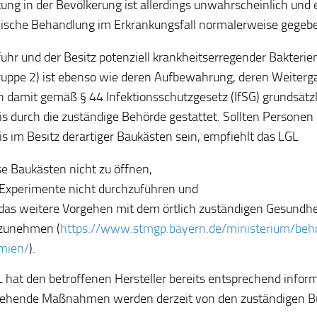
tung in der Bevölkerung ist allerdings unwahrscheinlich und
ische Behandlung im Erkrankungsfall normalerweise gegeb
fuhr und der Besitz potenziell krankheitserregender Bakterien
ruppe 2) ist ebenso wie deren Aufbewahrung, deren Weiterg
n damit gemäß § 44 Infektionsschutzgesetz (IfSG) grundsätz
is durch die zuständige Behörde gestattet. Sollten Personen
is im Besitz derartiger Baukästen sein, empfiehlt das LGL
se Baukästen nicht zu öffnen,
 Experimente nicht durchzuführen und
 das weitere Vorgehen mit dem örtlich zuständigen Gesundh
zunehmen (
https://www.stmgp.bayern.de/ministerium/be
mien/
).
 hat den betroffenen Hersteller bereits entsprechend inform
gehende Maßnahmen werden derzeit von den zuständigen B