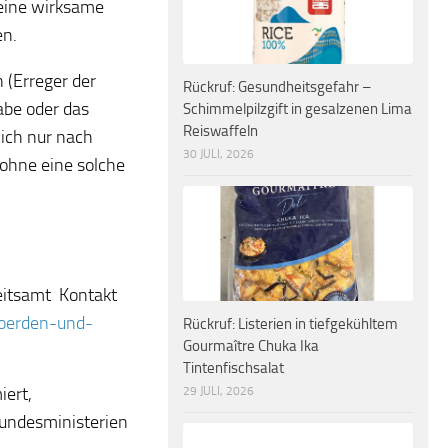
 eine wirksame
en.
 (Erreger der
Rückruf: Gesundheitsgefahr –
abe oder das
Schimmelpilzgift in gesalzenen Lima
Reiswaffeln
lich nur nach
30 JULI, 2026
 ohne eine solche
eitsamt Kontakt
hoerden-und-
Rückruf: Listerien in tiefgekühltem
Gourmaître Chuka Ika
Tintenfischsalat
iert,
29 JULI, 2026
undesministerien