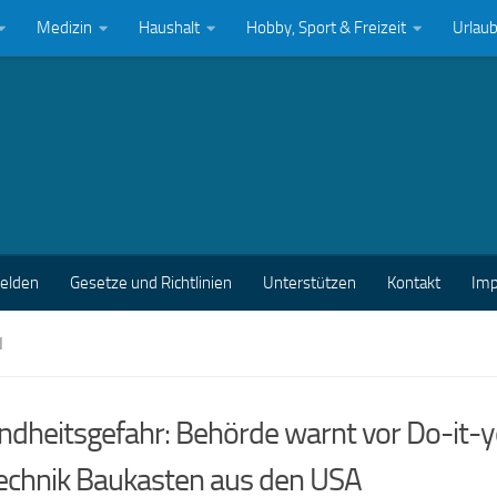
Medizin
Haushalt
Hobby, Sport & Freizeit
Urlau
melden
Gesetze und Richtlinien
Unterstützen
Kontakt
Im
N
dheitsgefahr: Behörde warnt vor Do-it-y
echnik Baukasten aus den USA