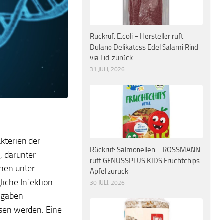
Rückruf: E.coli – Hersteller ruft
Dulano Delikatess Edel Salami Rind
via Lidl zurück
31 JULI, 2026
kterien der
Rückruf: Salmonellen – ROSSMANN
, darunter
ruft GENUSSPLUS KIDS Fruchtchips
nnen unter
Apfel zurück
iche Infektion
30 JULI, 2026
ngaben
ssen werden. Eine