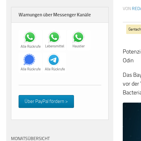
VON
RED
Warnungen über Messenger Kanäle
Gentech
Potenzi
Odin
Das Bay
vor der
Bacteri
Über PayPal fördern >
MONATSÜBERSICHT