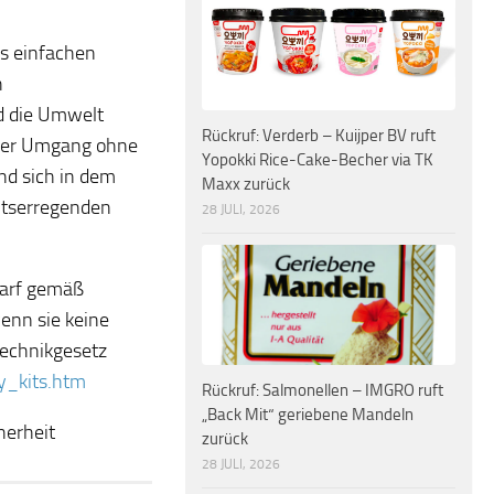
es einfachen
h
nd die Umwelt
Rückruf: Verderb – Kuijper BV ruft
oser Umgang ohne
Yopokki Rice-Cake-Becher via TK
nd sich in dem
Maxx zurück
itserregenden
28 JULI, 2026
darf gemäß
enn sie keine
technikgesetz
y_kits.htm
Rückruf: Salmonellen – IMGRO ruft
„Back Mit“ geriebene Mandeln
herheit
zurück
28 JULI, 2026