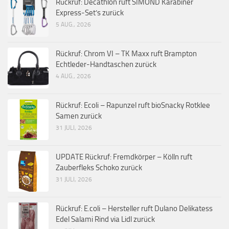
Rückruf: Decathlon ruft SIMOND Karabiner
Express-Set’s zurück
5 AUG., 2026
Rückruf: Chrom VI – TK Maxx ruft Brampton
Echtleder-Handtaschen zurück
4 AUG., 2026
Rückruf: Ecoli – Rapunzel ruft bioSnacky Rotklee
Samen zurück
31 JULI, 2026
UPDATE Rückruf: Fremdkörper – Kölln ruft
Zauberfleks Schoko zurück
31 JULI, 2026
Rückruf: E.coli – Hersteller ruft Dulano Delikatess
Edel Salami Rind via Lidl zurück