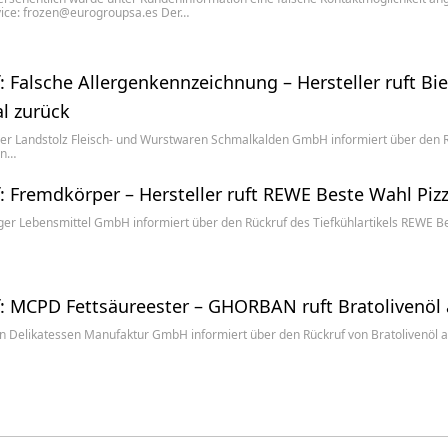
ice: frozen@eurogroupsa.es Der…
: Falsche Allergenkennzeichnung – Hersteller ruft B
l zurück
er Landstolz Fleisch- und Wurstwaren Schmalkalden GmbH informiert über den R
en…
: Fremdkörper – Hersteller ruft REWE Beste Wahl Piz
ger Lebensmittel GmbH informiert über den Rückruf des Tiefkühlartikels REWE 
: MCPD Fettsäureester – GHORBAN ruft Bratolivenöl 
n Delikatessen Manufaktur GmbH informiert über den Rückruf von Bratolivenöl 