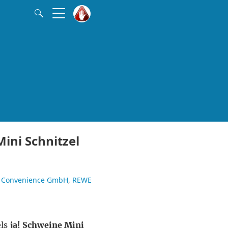
Mini Schnitzel
r Convenience GmbH
REWE
els
ja! Schweine Mini