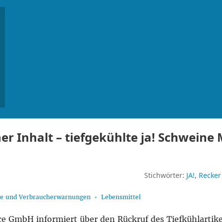
er Inhalt – tiefgekühlte ja! Schweine 
Stichwörter:
JA!
Recke
fe und Verbraucherwarnungen
Lebensmittel
e GmbH informiert über den Rückruf des Tiefkühlartik