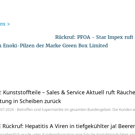
en >
Rückruf: PFOA - Star Impex ruf
in Enoki-Pilzen der Marke Green Box Limited
: Kunststoffteile – Sales & Service Aktuell ruft Räuc
tung in Scheiben zurück
07.2026 - Betroffen sind Supermärkte im gesamten Bundesgebiet. Die Kunden w
Rückruf: Hepatitis A Viren in tiefgekühlter ja! Bee
rsehentlich wurde unter Kundeninformation eine falsche Kontaktmöglichkeit ange