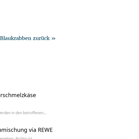
t Blaukrabben zurück »
herschmelzkäse
erden in den betroffenen…
renmischung via REWE
geben. Richtig ist