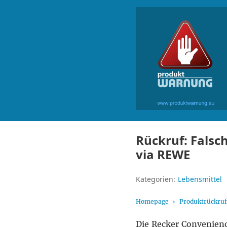
Rückruf: Falsch
via REWE
Kategorien:
Lebensmittel
Homepage
Produktrückru
Die Recker Convenienc