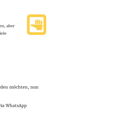
en, aber
iele
erden möchten, nun
via WhatsApp