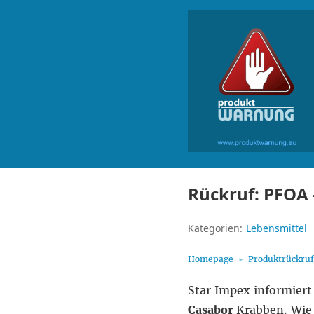
Rückruf: PFOA 
Kategorien:
Lebensmittel
Homepage
Produktrückru
Star Impex informiert
Casabor
Krabben. Wie