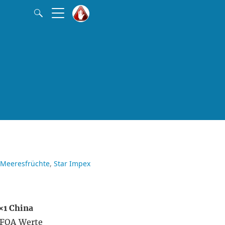
 Meeresfrüchte
Star Impex
×1 China
PFOA Werte