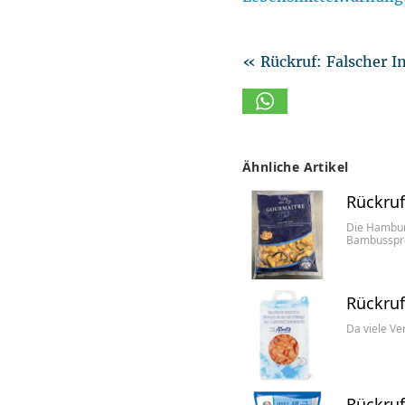
« Rückruf: Falscher I
Ähnliche Artikel
Rückruf
Die Hamburg
Bambusspr
Rückruf
Da viele Ve
Rückruf