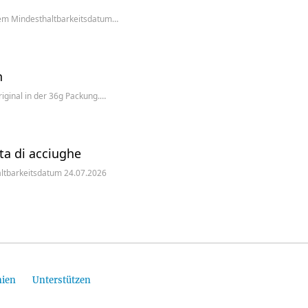
dem Mindesthaltbarkeitsdatum…
h
iginal in der 36g Packung.…
ta di acciughe
haltbarkeitsdatum 24.07.2026
nien
Unterstützen