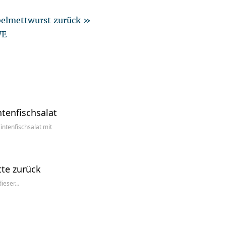
belmettwurst zurück »
WE
ntenfischsalat
intenfischsalat mit
tte zurück
dieser…