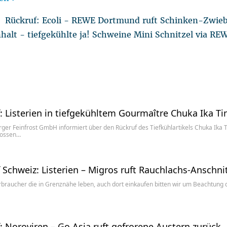
Rückruf: Ecoli - REWE Dortmund ruft Schinken-Zwie
nhalt - tiefgekühlte ja! Schweine Mini Schnitzel via RE
: Listerien in tiefgekühltem Gourmaître Chuka Ika Ti
er Feinfrost GmbH informiert über den Rückruf des Tiefkühlartikels Chuka Ika T
ossen…
 Schweiz: Listerien – Migros ruft Rauchlachs-Anschni
rbraucher die in Grenznähe leben, auch dort einkaufen bitten wir um Beachtung 
: Noroviren – Go Asia ruft gefrorene Austern zurück