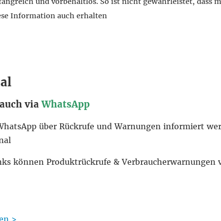
ngreich und vorbehaltlos. So ist nicht gewährleistet, dass m
ese Information auch erhalten
al
 auch via
WhatsApp
ia WhatsApp über Rückrufe und Warnungen informiert w
nal
inks können Produktrückrufe & Verbraucherwarnungen 
en >