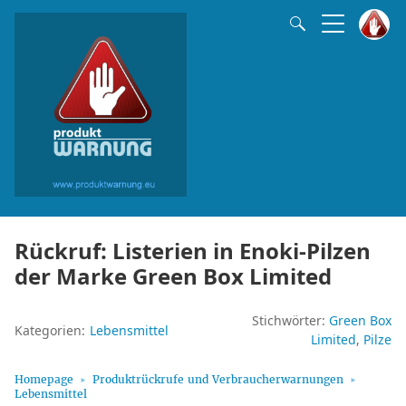
Rückruf: Listerien in Enoki-Pilzen
der Marke Green Box Limited
Stichwörter:
Green Box
Kategorien:
Lebensmittel
Limited
Pilze
Homepage
Produktrückrufe und Verbraucherwarnungen
Lebensmittel