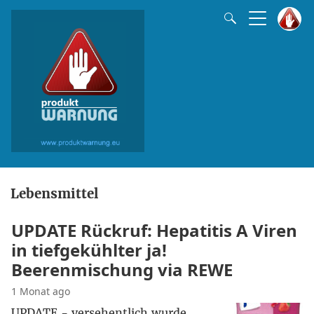
Lebensmittel
UPDATE Rückruf: Hepatitis A Viren
in tiefgekühlter ja!
Beerenmischung via REWE
1 Monat ago
UPDATE - versehentlich wurde