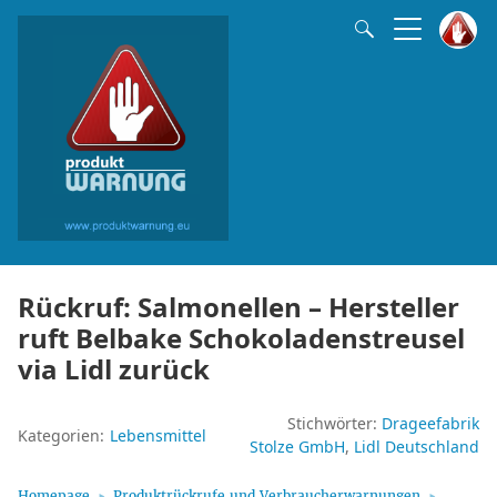
Rückruf: Salmonellen – Hersteller
ruft Belbake Schokoladenstreusel
via Lidl zurück
Stichwörter:
Drageefabrik
Kategorien:
Lebensmittel
Stolze GmbH
Lidl Deutschland
Homepage
Produktrückrufe und Verbraucherwarnungen