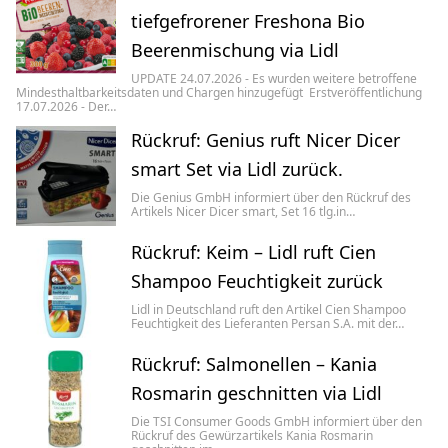
tiefgefrorener Freshona Bio
Beerenmischung via Lidl
UPDATE 24.07.2026 - Es wurden weitere betroffene
Mindesthaltbarkeitsdaten und Chargen hinzugefügt Erstveröffentlichung
17.07.2026 - Der…
Rückruf: Genius ruft Nicer Dicer
smart Set via Lidl zurück.
Die Genius GmbH informiert über den Rückruf des
Artikels Nicer Dicer smart, Set 16 tlg.in…
Rückruf: Keim – Lidl ruft Cien
Shampoo Feuchtigkeit zurück
Lidl in Deutschland ruft den Artikel Cien Shampoo
Feuchtigkeit des Lieferanten Persan S.A. mit der…
Rückruf: Salmonellen – Kania
Rosmarin geschnitten via Lidl
Die TSI Consumer Goods GmbH informiert über den
Rückruf des Gewürzartikels Kania Rosmarin