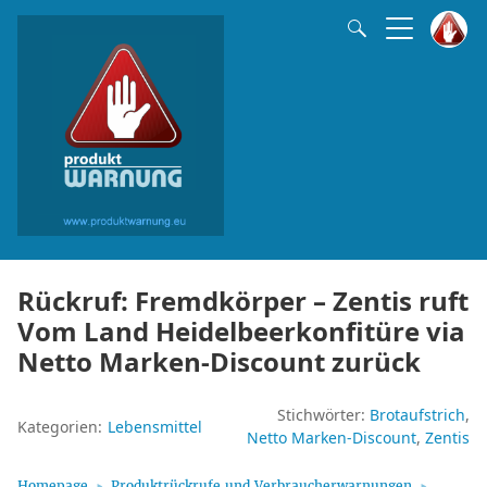
Rückruf: Fremdkörper – Zentis ruft
Vom Land Heidelbeerkonfitüre via
Netto Marken-Discount zurück
Stichwörter:
Brotaufstrich
Kategorien:
Lebensmittel
Netto Marken-Discount
Zentis
Homepage
Produktrückrufe und Verbraucherwarnungen