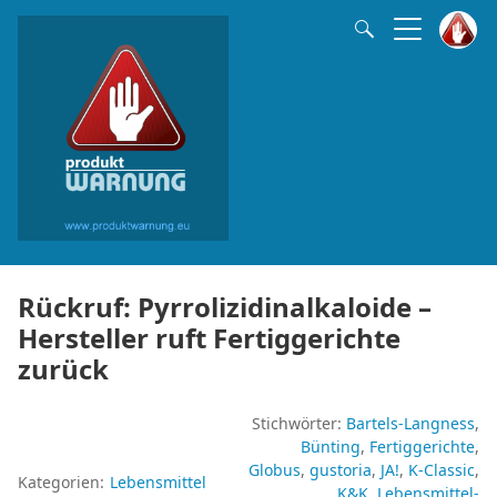
Rückruf: Pyrrolizidinalkaloide –
Hersteller ruft Fertiggerichte
zurück
Stichwörter:
Bartels-Langness
Bünting
Fertiggerichte
Globus
gustoria
JA!
K-Classic
Kategorien:
Lebensmittel
K&K
Lebensmittel-