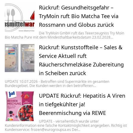
Rückruf: Gesundheitsgefahr –
TryMoin ruft Bio Matcha Tee via
Rossmann und Globus zurück
Die TryMoin GmbH ruft das Teeerzeugniss Try Moin
Bio Matcha Pure mit dem Mindesthaltbarkeitsdatum 23.02.2028…
Rückruf: Kunststoffteile – Sales &
Service Aktuell ruft
Räucherschmelzkäse Zubereitung
in Scheiben zurück
UPDATE 10.07.2026 - Betroffen sind Supermärkte im gesamten
Bundesgebiet. Die Kunden werden in den betroffenen…
UPDATE Rückruf: Hepatitis A Viren
in tiefgekühlter ja!
Beerenmischung via REWE
UPDATE - versehentlich wurde unter
Kundeninformation eine falsche Kontaktmöglichkeit angegeben. Richtig ist
Kundenservice: frozen@eurogroupsa.es Der…