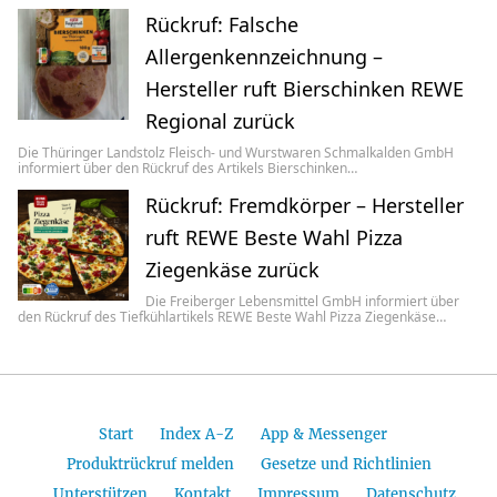
Rückruf: Falsche
Allergenkennzeichnung –
Hersteller ruft Bierschinken REWE
Regional zurück
Die Thüringer Landstolz Fleisch- und Wurstwaren Schmalkalden GmbH
informiert über den Rückruf des Artikels Bierschinken…
Rückruf: Fremdkörper – Hersteller
ruft REWE Beste Wahl Pizza
Ziegenkäse zurück
Die Freiberger Lebensmittel GmbH informiert über
den Rückruf des Tiefkühlartikels REWE Beste Wahl Pizza Ziegenkäse…
Start
Index A-Z
App & Messenger
Produktrückruf melden
Gesetze und Richtlinien
Unterstützen
Kontakt
Impressum
Datenschutz