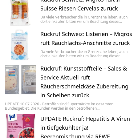
Suisse Riesen Cervelas zurück
Da viele Verbraucher die in Grenznähe leben, auch
dort einkaufen bitten wir um Beachtung dieser…
Rückruf Schweiz: Listerien – Migros
ruft Rauchlachs-Anschnitte zurück
Da viele Verbraucher die in Grenznähe leben, auch
dort einkaufen bitten wir um Beachtung dieser…
Rückruf: Kunststoffteile – Sales &
Service Aktuell ruft
Räucherschmelzkäse Zubereitung
in Scheiben zurück
UPDATE 10.07.2026 - Betroffen sind Supermärkte im gesamten
Bundesgebiet. Die Kunden werden in den betroffenen…
UPDATE Rückruf: Hepatitis A Viren
in tiefgekühlter ja!
Beerenmischung via REWE