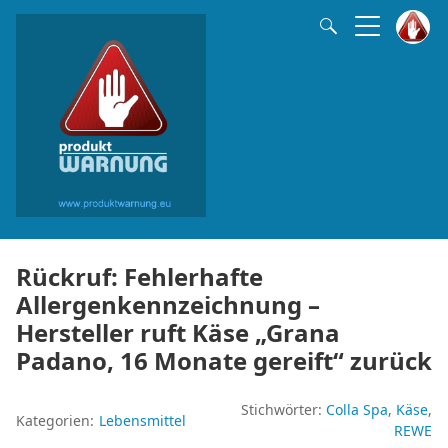
Rückruf: Fehlerhafte
Allergenkennzeichnung –
Hersteller ruft Käse „Grana
Padano, 16 Monate gereift“ zurück
Stichwörter:
Colla Spa
Käse
Kategorien:
Lebensmittel
REWE