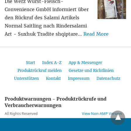
Die Werz Wurst-Fleisch-
Convenience GmbH informiert über
den Rückruf des Salami Artikels
Normal Saitling nach Rindersalami
Art - Suxhuk Tradite shqiptare…
Read More
Start
Index A-Z
App & Messenger
Produktrückruf melden
Gesetze und Richtlinien
Unterstützen
Kontakt
Impressum
Datenschutz
Produktwarnungen - Produktrückrufe und
Verbraucherwarnungen
All Rights Reserved
View Non-AMP Version