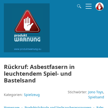
Rückruf: Asbestfasern in
leuchtendem Spiel- und
Bastelsand
Stichwörter:
Jono Toys
Kategorien:
Spielzeug
Spielsand
Homepage
Produktrückrufe und Verbraucherwarnungen
Baby