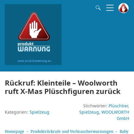
Rückruf: Kleinteile – Woolworth
ruft X-Mas Plüschfiguren zurück
Stichwörter:
Plüschtier
Kategorien:
Spielzeug
Spielzeug
WOOLWORTH
GmbH
Homepage
Produktrückrufe und Verbraucherwarnungen
Baby