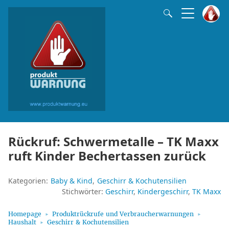
Rückruf: Schwermetalle – TK Maxx
ruft Kinder Bechertassen zurück
Kategorien:
Baby & Kind
Geschirr & Kochutensilien
Stichwörter:
Geschirr
Kindergeschirr
TK Maxx
Homepage
Produktrückrufe und Verbraucherwarnungen
Haushalt
Geschirr & Kochutensilien