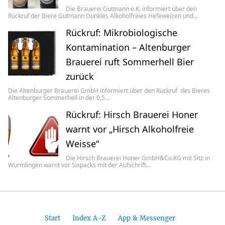
Die Brauerei Gutmann e.K. informiert über den
Rückruf der Biere Gutmann Dunkles Alkoholfreies Hefeweizen und…
Rückruf: Mikrobiologische
Kontamination – Altenburger
Brauerei ruft Sommerhell Bier
zurück
Die Altenburger Brauerei GmbH informiert über den Rückruf des Bieres
Altenburger Sommerhell in der 0,5…
Rückruf: Hirsch Brauerei Honer
warnt vor „Hirsch Alkoholfreie
Weisse“
Die Hirsch Brauerei Honer GmbH&Co.KG mit Sitz in
Wurmlingen warnt vor Sixpacks mit der Aufschrift…
Start
Index A-Z
App & Messenger