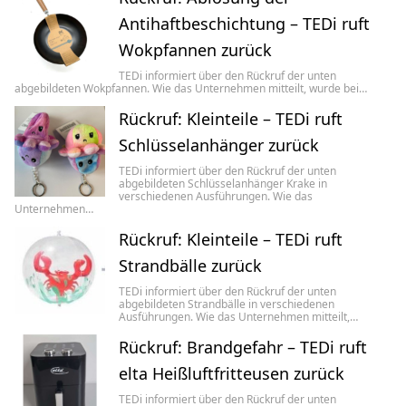
Antihaftbeschichtung – TEDi ruft
Wokpfannen zurück
TEDi informiert über den Rückruf der unten
abgebildeten Wokpfannen. Wie das Unternehmen mitteilt, wurde bei…
Rückruf: Kleinteile – TEDi ruft
Schlüsselanhänger zurück
TEDi informiert über den Rückruf der unten
abgebildeten Schlüsselanhänger Krake in
verschiedenen Ausführungen. Wie das
Unternehmen…
Rückruf: Kleinteile – TEDi ruft
Strandbälle zurück
TEDi informiert über den Rückruf der unten
abgebildeten Strandbälle in verschiedenen
Ausführungen. Wie das Unternehmen mitteilt,…
Rückruf: Brandgefahr – TEDi ruft
elta Heißluftfritteusen zurück
TEDi informiert über den Rückruf der unten