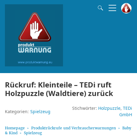
Rückruf: Kleinteile – TEDi ruft
Holzpuzzle (Waldtiere) zurück
Stichwörter:
Holzpuzzle
TEDi
Kategorien:
Spielzeug
GmbH
Homepage
Produktrückrufe und Verbraucherwarnungen
Baby
& Kind
Spielzeug