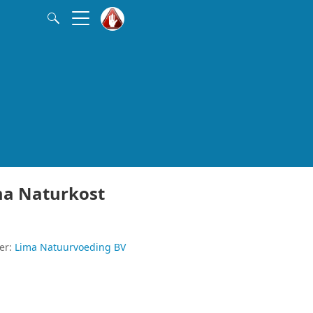
ma Naturkost
er:
Lima Natuurvoeding BV