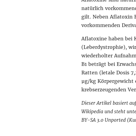
natürlich vorkommende
gilt. Neben Aflatoxin 
vorkommenden Deriva
Aflatoxine haben bei
(Leberdystrophie), wi
wiederholter Aufnahme
B1 beträgt bei Erwach
Ratten (letale Dosis 
µg/kg Körpergewicht e
krebserzeugenden Ver
Dieser Artikel basiert a
Wikipedia und steht un
BY-SA 3.0 Unported (Kurz