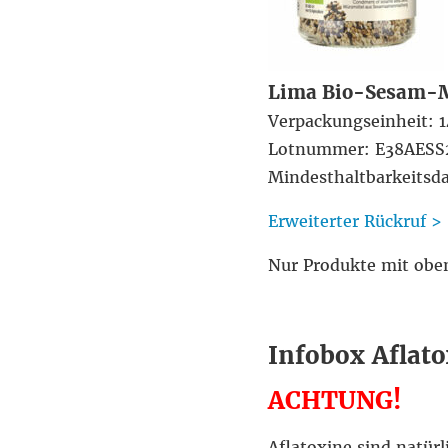
Lima Bio-Sesam-
Verpackungseinheit: 
Lotnummer: E38AESS
Mindesthaltbarkeits
Erweiterter Rückruf >
Nur Produkte mit obe
Infobox Aflato
ACHTUNG!
Aflatoxine sind natür