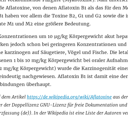
 Aflatoxine, von denen Aflatoxin B1 als das für den M
B1 haben vor allem die Toxine B2, G1 und G2 sowie die 
te M1 und M2 eine größere Bedeutung.
 Konzentrationen um 10 µg/kg Körpergewicht akut hepa
rken jedoch schon bei geringeren Konzentrationen und 
 karzinogen auf Säugetiere, Vögel und Fische. Die leta
senen 1 bis 10 mg/kg Körpergewicht bei oraler Aufnahm
7,2 mg/kg Körpergewicht) wurde die Karzinogenität eine
indeutig nachgewiesen. Aflatoxin B1 ist damit eine der
bindungen überhaupt.
uf dem Artikel
https://de.wikipedia.org/wiki/Aflatoxine
aus der
ter der Doppellizenz GNU-Lizenz für freie Dokumentation u
fassung (de)). In der Wikipedia ist eine Liste der Autoren v