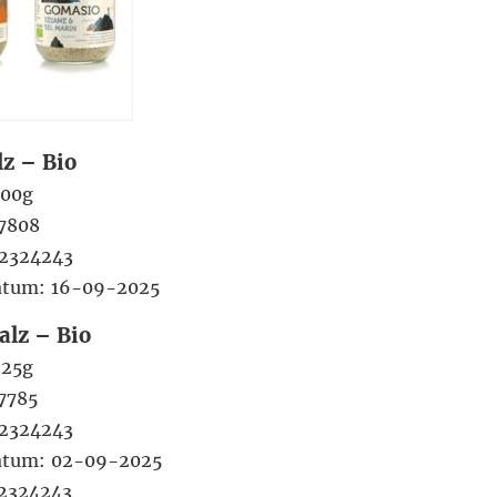
z – Bio
500g
37808
2324243
atum: 16-09-2025
alz – Bio
225g
7785
2324243
datum: 02-09-2025
2324243