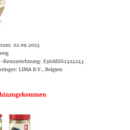
atum: 02.09.2025
500g
s-Kennzeichnung: E36AESS2324243
bringer: LIMA B.V., Belgien
u hinzugekommen