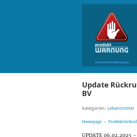
Update Rückruf
BV
Kategorien:
Lebensmittel
Homepage
Produktrückru
UPDATE 06.02.2025 – 