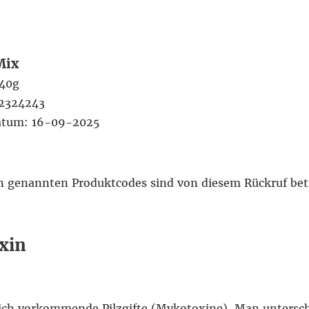
Mix
140g
2324243
datum: 16-09-2025
n genannten Produktcodes sind von diesem Rückruf bet
xin
lich vorkommende Pilzgifte (Mykotoxine). Man untersc