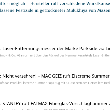
litter möglich - Hersteller ruft verschiedene Wurstkons
lassene Pestizide in getrockneter Mulukhiya von Maze
: Laser-Entfernungsmesser der Marke Parkside via Li
mbH & Co. KG informiert über den Rückruf des Heimwerkerartikels Laser-Entf
: Nicht verzehren! – MÄC GEIZ ruft Eiscreme Summer
uft das Produkt Eiscreme Summer Pops 80g mit 8 Lutschern des Herstellers Bec
: STANLEY ruft FATMAX Fiberglas-Vorschlaghämmer 