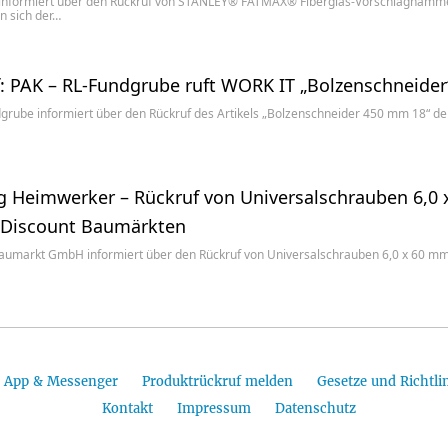
nformiert über den Rückruf von STANLEY® FATMAX® Fiberglas-Vorschlaghämm
nn sich der…
: PAK – RL-Fundgrube ruft WORK IT „Bolzenschneider
dgrube informiert über den Rückruf des Artikels „Bolzenschneider 450 mm 18“ 
 Heimwerker – Rückruf von Universalschrauben 6,0
 Discount Baumärkten
aumarkt GmbH informiert über den Rückruf von Universalschrauben 6,0 x 60 m
App & Messenger
Produktrückruf melden
Gesetze und Richtli
Kontakt
Impressum
Datenschutz