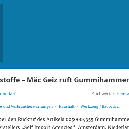
dstoffe – Mäc Geiz ruft Gummihammer
aubedarf
Stichwörter:
Heimw
fe und Verbraucherwarnungen
Haushalt
Werkzeug / Baubedarf
über den Rückruf des Artikels 0050004355 Gummihamme
stellers „Self Import Agencies”, Amsterdam, Niederla