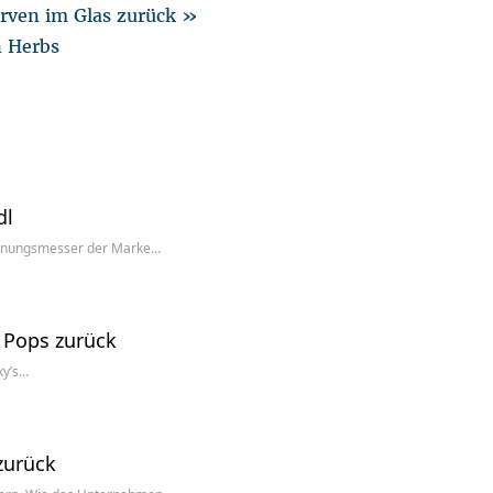
erven im Glas zurück »
n Herbs
dl
ernungsmesser der Marke…
 Pops zurück
ky’s…
zurück