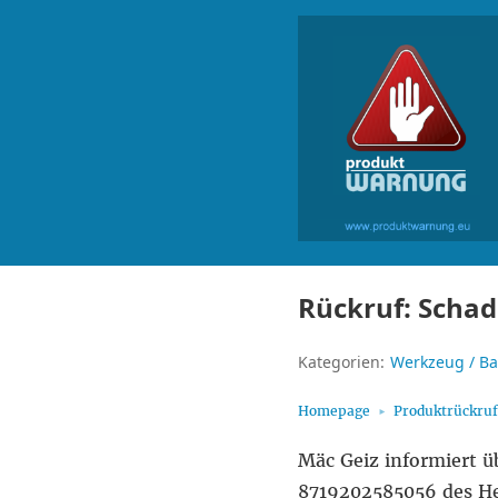
Rückruf: Scha
Kategorien:
Werkzeug / B
Homepage
Produktrückru
Mäc Geiz informiert 
8719202585056 des Her