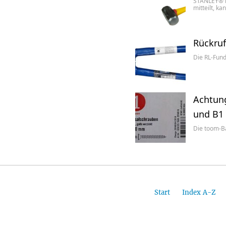
STANLEY® i
mitteilt, ka
Rückruf
Die RL-Fun
Achtung
und B1
Die toom-B
Start
Index A-Z