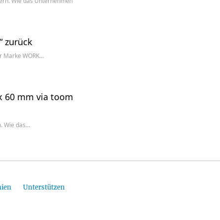
ern. Wie das Unternehmen
“ zurück
der Marke WORK…
 x 60 mm via toom
m. Wie das…
nien
Unterstützen