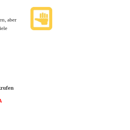
en, aber
iele
krufen
A