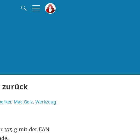
 zurück
erker
Mäc Geiz
Werkzeug
r 375 g mit der EAN
nde.