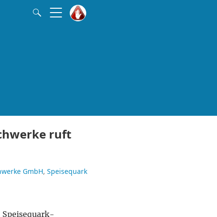
chwerke ruft
chwerke GmbH
Speisequark
 Speisequark-