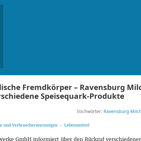
lische Fremdkörper – Ravensburg Mil
rschiedene Speisequark-Produkte
Stichwörter:
Ravensburg Mil
fe und Verbraucherwarnungen
Lebensmittel
werke GmbH informiert über den Rückruf verschiedener