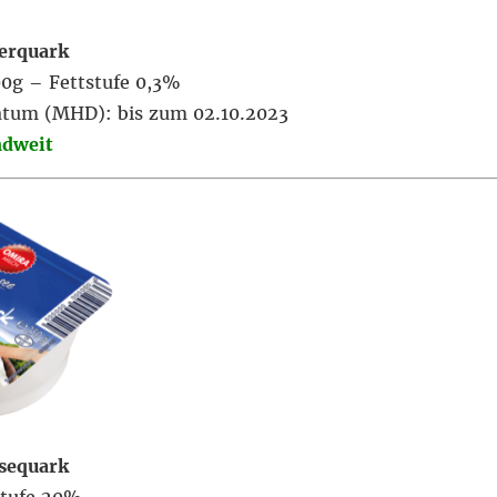
erquark
0g – Fettstufe 0,3%
atum (MHD): bis zum 02.10.2023
ndweit
sequark