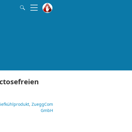
ctosefreien
iefkühlprodukt
ZueggCom
GmbH