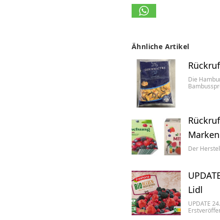
Ähnliche Artikel
Rückruf
Die Hamburg
Bambusspr
Rückruf
Marken
Der Herstel
UPDATE 
Lidl
UPDATE 24.
Erstveröffe