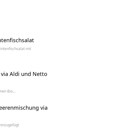
ntenfischsalat
intenfischsalat mit
via Aldi und Netto
enen Bio…
Beerenmischung via
 hinzugefügt