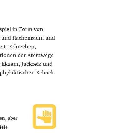
spiel in Form von
s) und Rachenraum und
it, Erbrechen,
ktionen der Atemwege
 Ekzem, Juckreiz und
aphylaktischen Schock
en, aber
iele