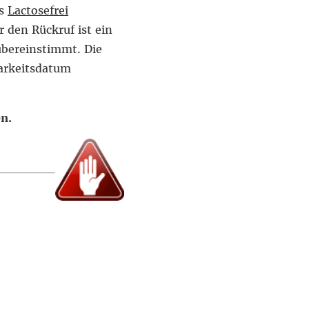
ls
Lactosefrei
 den Rückruf ist ein
übereinstimmt. Die
arkeitsdatum
en.