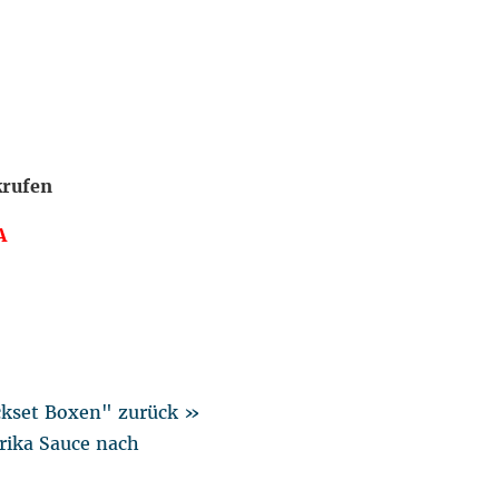
krufen
A
ckset Boxen" zurück »
rika Sauce nach