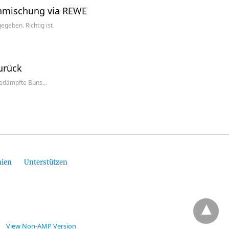
renmischung via REWE
geben. Richtig ist
urück
 gedämpfte Buns…
nien
Unterstützen
View Non-AMP Version