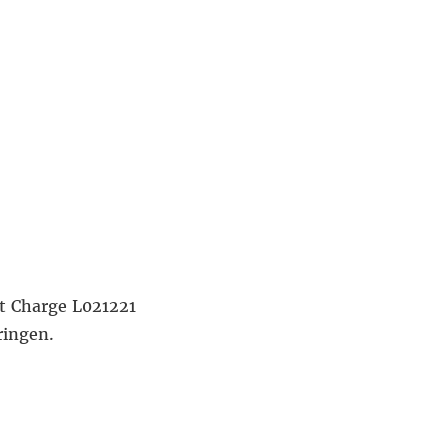
t Charge L021221
ringen.