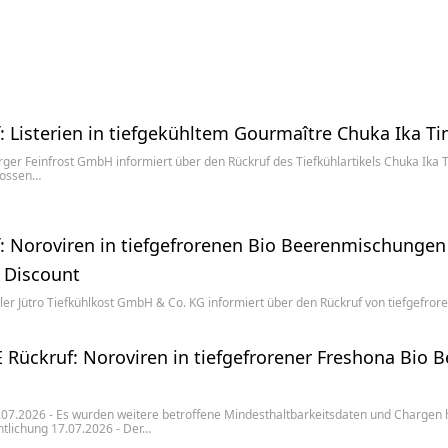
: Listerien in tiefgekühltem Gourmaître Chuka Ika Ti
er Feinfrost GmbH informiert über den Rückruf des Tiefkühlartikels Chuka Ika T
ossen…
: Noroviren in tiefgefrorenen Bio Beerenmischungen 
 Discount
ler Jütro Tiefkühlkost GmbH & Co. KG informiert über den Rückruf von tiefgefror
Rückruf: Noroviren in tiefgefrorener Freshona Bio 
07.2026 - Es wurden weitere betroffene Mindesthaltbarkeitsdaten und Chargen
ntlichung 17.07.2026 - Der…