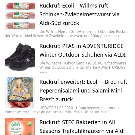
Rückruf: Ecoli – Willms ruft
Schinken-Zwiebelmettwurst via
Aldi-Süd zurück
Die Willms Fleisch GmbH informiert über den Rückruf
der Wurstartikel Schinken-Zwiebelmettwurst in der 200g Abpackung…
Rückruf: PFAS in ADVENTURIDGE
Winter Outdoor Schuhen via ALDI
Die Wünsche Fashion GmbH & Co. KG ruft schwarze
Winter Outdoor Schuhe der Marke ADVENTURIDGE
via…
Rückruf erweitert: Ecoli – Breu ruft
Peperonisalami und Salami Mini
Brez’n zurück
UPDATE 31.03.2026 - Häppchenweise kommen
immer weitere Rückrufe der Breu GmbH dazu. Bis heute 31.03.…
Rückruf: STEC Bakterien in All
Seasons Tiefkühlkräutern via Aldi