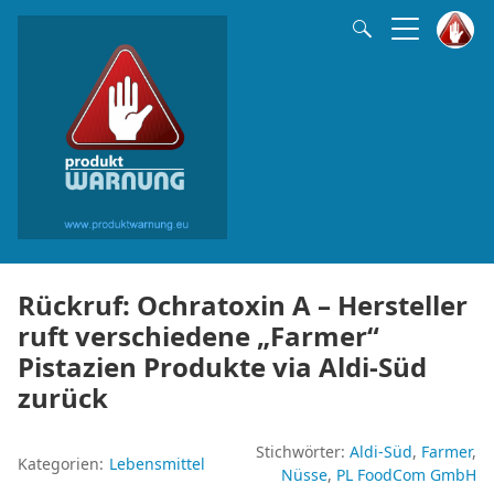
Rückruf: Ochratoxin A – Hersteller
ruft verschiedene „Farmer“
Pistazien Produkte via Aldi-Süd
zurück
Stichwörter:
Aldi-Süd
Farmer
Kategorien:
Lebensmittel
Nüsse
PL FoodCom GmbH