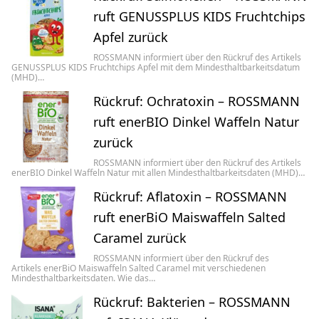
ruft GENUSSPLUS KIDS Fruchtchips
Apfel zurück
ROSSMANN informiert über den Rückruf des Artikels
GENUSSPLUS KIDS Fruchtchips Apfel mit dem Mindesthaltbarkeitsdatum
(MHD)…
Rückruf: Ochratoxin – ROSSMANN
ruft enerBIO Dinkel Waffeln Natur
zurück
ROSSMANN informiert über den Rückruf des Artikels
enerBIO Dinkel Waffeln Natur mit allen Mindesthaltbarkeitsdaten (MHD)…
Rückruf: Aflatoxin – ROSSMANN
ruft enerBiO Maiswaffeln Salted
Caramel zurück
ROSSMANN informiert über den Rückruf des
Artikels enerBiO Maiswaffeln Salted Caramel mit verschiedenen
Mindesthaltbarkeitsdaten. Wie das…
Rückruf: Bakterien – ROSSMANN