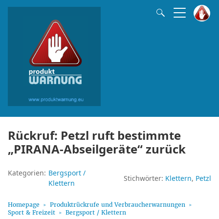
Rückruf: Petzl ruft bestimmte
„PIRANA-Abseilgeräte“ zurück
Kategorien:
Bergsport /
Stichwörter:
Klettern
Petzl
Klettern
Homepage
Produktrückrufe und Verbraucherwarnungen
Sport & Freizeit
Bergsport / Klettern