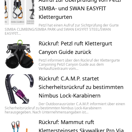
SIMBA- und SWAN EASYFIT
Klettergurten
Petzl hat einen Aufruf zur Sichtprüfung der Gurte
SIMBA CLIMBING/SIMBA PARK und SWAN EASYFIT STEEL/SWAN
EASYFIT…
Rückruf: Petzl ruft Klettergurt
Canyon Guide zurück
Petzl informiert über den Rückruf der Klettergurte
Canyoning Petzl Canyon Guide aus dem
Verkaufszeitraum vom…
Rückruf: C.A.M.P. startet
Sicherheitsrückruf zu bestimmten
Nimbus Lock-Karabinern
Der Outdoorausrüster C.A.M.P. informiert über einen
Sicherheitsrückruf zu bestimmten Nimbus Lock-Karabinern
herausgegeben. Nach Unternehmensangaben ist…
Rückruf: Mammut ruft
Klettersteigsets Skywalker Pro Via