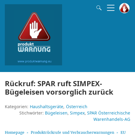
Rückruf: SPAR ruft SIMPEX-
Bügeleisen vorsorglich zurück
Kategorien:
Haushaltsgeräte
Österreich
Stichwörter:
Bügeleisen
Simpex
SPAR Österreichische
Warenhandels-AG
Homepage
Produktrückrufe und Verbraucherwarnungen
EU