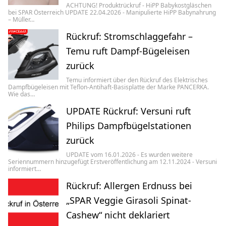
ACHTUNG! Produktrückruf - HiPP Babykostgläschen
bei SPAR Österreich UPDATE 22.04.2026 - Manipulierte HiPP Babynahrung
– Müller…
Rückruf: Stromschlaggefahr –
Temu ruft Dampf-Bügeleisen
zurück
Temu informiert über den Rückruf des Elektrisches
Dampfbügeleisen mit Teflon-Antihaft-Basisplatte der Marke PANCERKA.
Wie das…
UPDATE Rückruf: Versuni ruft
Philips Dampfbügelstationen
zurück
UPDATE vom 16.01.2026 - Es wurden weitere
Seriennummern hinzugefügt Erstveröffentlichung am 12.11.2024 - Versuni
informiert…
Rückruf: Allergen Erdnuss bei
„SPAR Veggie Girasoli Spinat-
Cashew“ nicht deklariert