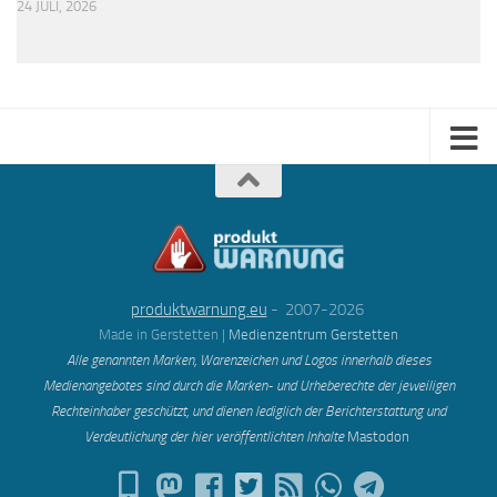
24 JULI, 2026
produktwarnung.eu
- 2007-2026
Made in Gerstetten |
Medienzentrum Gerstetten
Alle genannten Marken, Warenzeichen und Logos innerhalb dieses
Medienangebotes sind durch die Marken- und Urheberechte der jeweiligen
Rechteinhaber geschützt, und dienen lediglich der Berichterstattung und
Verdeutlichung der hier veröffentlichten Inh
alte
Mastodon