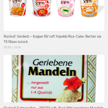
Rückruf: Verderb – Kuijper BV ruft Yopokki Rice-Cake-Becher via
TK Maxx zurück
28 JULI, 2026
Rückruf: Salmonellen – IMGRO ruft „Back Mit“ geriebene Mandeln