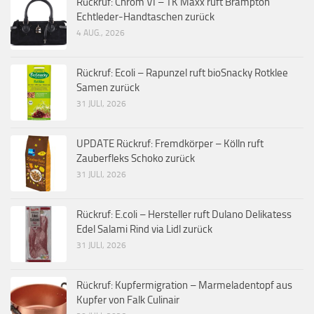
Rückruf: Chrom VI – TK Maxx ruft Brampton
Echtleder-Handtaschen zurück
4 AUG., 2026
Rückruf: Ecoli – Rapunzel ruft bioSnacky Rotklee
Samen zurück
31 JULI, 2026
UPDATE Rückruf: Fremdkörper – Kölln ruft
Zauberfleks Schoko zurück
31 JULI, 2026
Rückruf: E.coli – Hersteller ruft Dulano Delikatess
Edel Salami Rind via Lidl zurück
31 JULI, 2026
Rückruf: Kupfermigration – Marmeladentopf aus
Kupfer von Falk Culinair