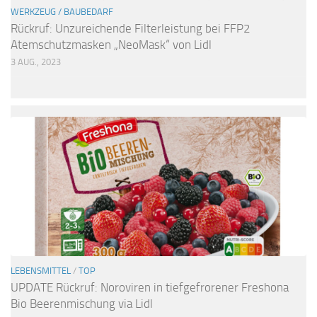
WERKZEUG / BAUBEDARF
Rückruf: Unzureichende Filterleistung bei FFP2
Atemschutzmasken „NeoMask“ von Lidl
3 AUG., 2023
LEBENSMITTEL
/
TOP
UPDATE Rückruf: Noroviren in tiefgefrorener Freshona
Bio Beerenmischung via Lidl