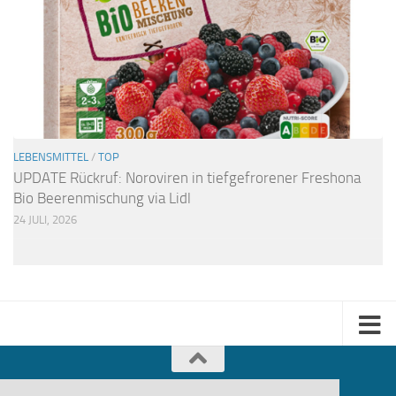
LEBENSMITTEL
/
TOP
UPDATE Rückruf: Noroviren in tiefgefrorener Freshona
Bio Beerenmischung via Lidl
24 JULI, 2026