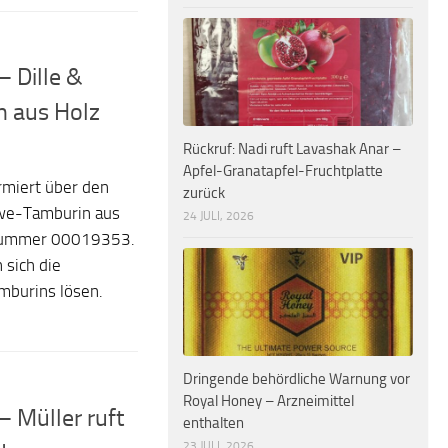
– Dille &
n aus Holz
Rückruf: Nadi ruft Lavashak Anar –
Apfel-Granatapfel-Fruchtplatte
rmiert über den
zurück
öwe-Tamburin aus
24 JULI, 2026
elnummer 00019353.
sich die
mburins lösen.
Dringende behördliche Warnung vor
Royal Honey – Arzneimittel
– Müller ruft
enthalten
23 JULI, 2026