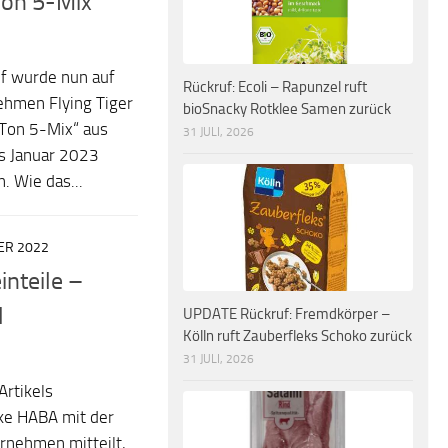
 Ton 5-Mix“
f wurde nun auf
Rückruf: Ecoli – Rapunzel ruft
ehmen Flying Tiger
bioSnacky Rotklee Samen zurück
 Ton 5-Mix“ aus
31 JULI, 2026
s Januar 2023
. Wie das...
ER 2022
inteile –
l
UPDATE Rückruf: Fremdkörper –
Kölln ruft Zauberfleks Schoko zurück
31 JULI, 2026
Artikels
ke HABA mit der
nehmen mitteilt,