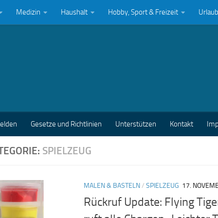
Medizin
Haushalt
Hobby, Sport & Freizeit
Urlau
melden
Gesetze und Richtlinien
Unterstützen
Kontakt
Im
TEGORIE:
SPIELZEUG
MALEN & BASTELN
/
SPIELZEUG
17. NOVEM
Rückruf Update: Flying Tig