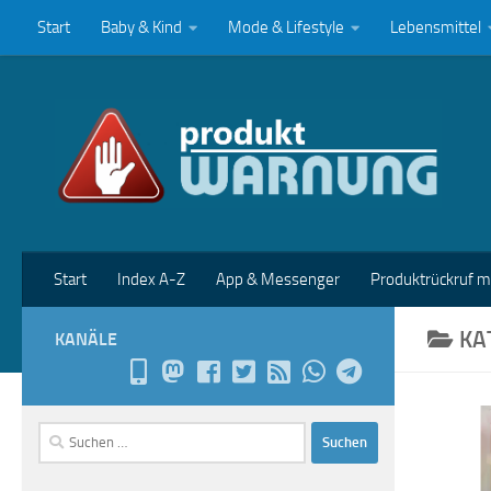
Start
Baby & Kind
Mode & Lifestyle
Lebensmittel
Zum Inhalt springen
Start
Index A-Z
App & Messenger
Produktrückruf 
KA
KANÄLE
Suchen
nach: