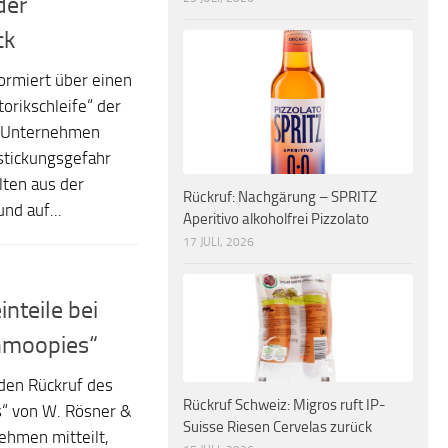
der
ck
ormiert über einen
orikschleife“ der
s Unternehmen
rstickungsgefahr
llten aus der
Rückruf: Nachgärung – SPRITZ
nd auf...
Aperitivo alkoholfrei Pizzolato
17 JULI, 2026
nteile bei
hmoopies“
 den Rückruf des
Rückruf Schweiz: Migros ruft IP-
“ von W. Rösner &
Suisse Riesen Cervelas zurück
ehmen mitteilt,