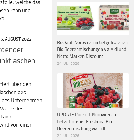
tzfolie, welche das
lösen kann und
o...
16. AUGUST 2022
Rückruf: Noroviren in tiefgefrorenen
rdender
Bio Beerenmischungen via Aldi und
Netto Marken Discount
inkflaschen
24 JULI, 2026
iert über den
flaschen des
ie das Unternehmen
e Werte des
UPDATE Rückruf: Noroviren in
 kann
tiefgefrorener Freshona Bio
wird von einer
Beerenmischung via Lidl
24 JULI, 2026