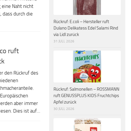
 eine Naht nicht
, dass durch die
Rückruf: E.coli – Hersteller ruft
Dulano Delikatess Edel Salami Rind
via Lidl zurück
31 JULI, 2026
co ruft
ck
er den Rückruf des
chiedenen
hmacheranteile.
Rückruf: Salmonellen – ROSSMANN
 Europäischen
ruft GENUSSPLUS KIDS Fruchtchips
Apfel zurück
werden aber immer
30 JULI, 2026
sen. Dies ist auf...