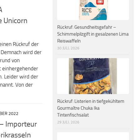
A
e Unicorn
Rückruf: Gesundheitsgefahr –
Schimmelpilzgift in gesalzenen Lima
Reiswaffeln
einen Rückruf der
30 JULI, 2026
. Demnach wird der
rund von
t einhergehender
 Leider wird der
enannt. Von der
Rückruf: Listerien in tiefgekühltem
Gourmaître Chuka Ika
BER 2022
Tintenfischsalat
 – Importeur
29 JULI, 2026
rikrasseln