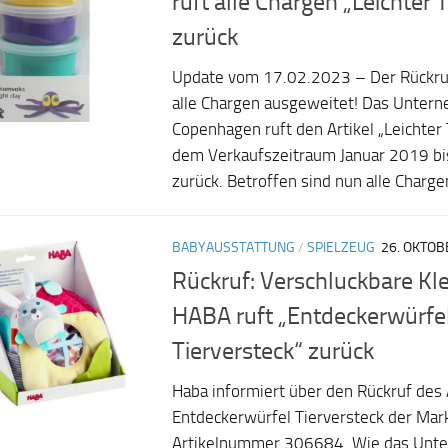
ruft alle Chargen „Leichter
zurück
Update vom 17.02.2023 – Der Rückru
alle Chargen ausgeweitet! Das Untern
Copenhagen ruft den Artikel „Leichter
dem Verkaufszeitraum Januar 2019 bi
zurück. Betroffen sind nun alle Chargen
BABYAUSSTATTUNG
/
SPIELZEUG
26. OKTOB
Rückruf: Verschluckbare Kle
HABA ruft „Entdeckerwürfe
Tierversteck“ zurück
Haba informiert über den Rückruf des 
Entdeckerwürfel Tierversteck der Mar
Artikelnummer 306684. Wie das Unter