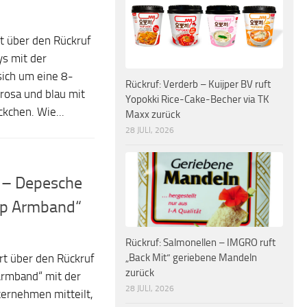
t über den Rückruf
ys mit der
ich um eine 8-
Rückruf: Verderb – Kuijper BV ruft
 rosa und blau mit
Yopokki Rice-Cake-Becher via TK
kchen. Wie...
Maxx zurück
28 JULI, 2026
r – Depesche
app Armband“
Rückruf: Salmonellen – IMGRO ruft
„Back Mit“ geriebene Mandeln
t über den Rückruf
zurück
Armband“ mit der
28 JULI, 2026
ernehmen mitteilt,