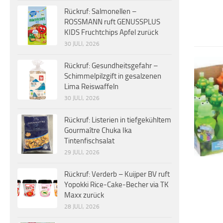
Rückruf: Salmonellen –
ROSSMANN ruft GENUSSPLUS
KIDS Fruchtchips Apfel zurück
30 JULI, 2026
Rückruf: Gesundheitsgefahr –
Schimmelpilzgift in gesalzenen
Lima Reiswaffeln
30 JULI, 2026
Rückruf: Listerien in tiefgekühltem
Gourmaître Chuka Ika
Tintenfischsalat
29 JULI, 2026
Rückruf: Verderb – Kuijper BV ruft
Yopokki Rice-Cake-Becher via TK
Maxx zurück
28 JULI, 2026