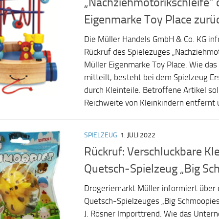
„Nachziehmotorikschleife“ 
Eigenmarke Toy Place zurü
Die Müller Handels GmbH & Co. KG inf
Rückruf des Spielezuges „Nachziehmot
Müller Eigenmarke Toy Place. Wie da
mitteilt, besteht bei dem Spielzeug E
durch Kleinteile. Betroffene Artikel so
Reichweite von Kleinkindern entfernt u
SPIELZEUG
1. JULI 2022
Rückruf: Verschluckbare Klei
Quetsch-Spielzeug „Big Sc
Drogeriemarkt Müller informiert über
Quetsch-Spielzeuges „Big Schmoopies
J. Rösner Importtrend. Wie das Untern