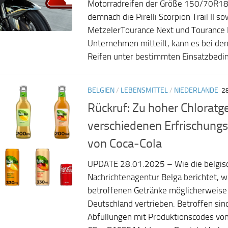
Motorradreifen der Größe 150/70R18.
demnach die Pirelli Scorpion Trail II s
MetzelerTourance Next und Tourance 
Unternehmen mitteilt, kann es bei de
Reifen unter bestimmten Einsatzbedin
BELGIEN
/
LEBENSMITTEL
/
NIEDERLANDE
2
Rückruf: Zu hoher Chloratge
verschiedenen Erfrischung
von Coca‑Cola
UPDATE 28.01.2025 – Wie die belgis
Nachrichtenagentur Belga berichtet, w
betroffenen Getränke möglicherweise 
Deutschland vertrieben. Betroffen si
Abfüllungen mit Produktionscodes vo