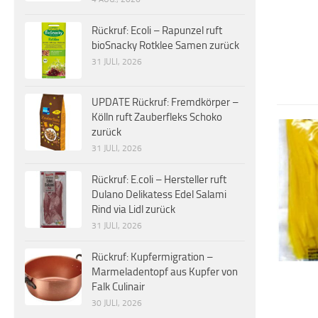
Rückruf: Ecoli – Rapunzel ruft
bioSnacky Rotklee Samen zurück
31 JULI, 2026
UPDATE Rückruf: Fremdkörper –
Kölln ruft Zauberfleks Schoko
zurück
31 JULI, 2026
Rückruf: E.coli – Hersteller ruft
Dulano Delikatess Edel Salami
Rind via Lidl zurück
31 JULI, 2026
Rückruf: Kupfermigration –
Marmeladentopf aus Kupfer von
Falk Culinair
30 JULI, 2026