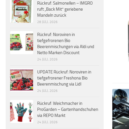
Rückruf: Salmonellen – IMGRO
ruft „Back Mit“ geriebene
Mandeln zurück
28 JULI, 2026
Rückruf: Noroviren in
tiefgefrorenen Bio
Beerenmischungen via Aldi und
Netto Marken Discount
24 JULI, 2026
UPDATE Rückruf: Noroviren in
tiefgefrorener Freshona Bio
Beerenmischung via Lidl
24 JULI, 2026
Rückruf: Weichmacher in
ProGarden – Gartenhandschuhen
via REPO Markt
24 JULI, 2026