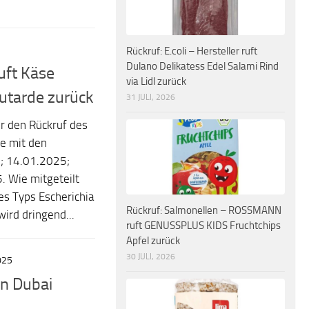
Rückruf: E.coli – Hersteller ruft
Dulano Delikatess Edel Salami Rind
ruft Käse
via Lidl zurück
utarde zurück
31 JULI, 2026
r den Rückruf des
e mit den
; 14.01.2025;
 Wie mitgeteilt
es Typs Escherichia
Rückruf: Salmonellen – ROSSMANN
ird dringend...
ruft GENUSSPLUS KIDS Fruchtchips
Apfel zurück
30 JULI, 2026
025
n Dubai