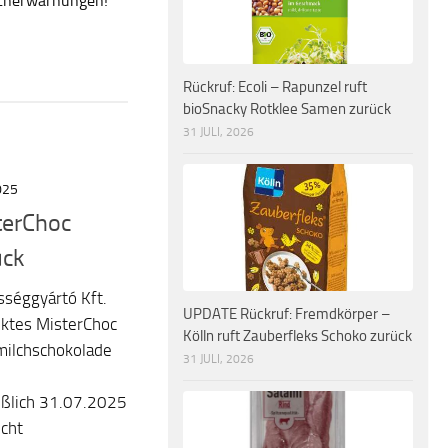
ucherwarnungen!
Rückruf: Ecoli – Rapunzel ruft
bioSnacky Rotklee Samen zurück
31 JULI, 2026
025
sterChoc
ück
sséggyártó Kft.
UPDATE Rückruf: Fremdkörper –
uktes MisterChoc
Kölln ruft Zauberfleks Schoko zurück
lmilchschokolade
31 JULI, 2026
ießlich 31.07.2025
icht