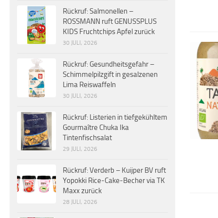
Rückruf: Salmonellen –
ROSSMANN ruft GENUSSPLUS
KIDS Fruchtchips Apfel zurück
30 JULI, 2026
Rückruf: Gesundheitsgefahr –
Schimmelpilzgift in gesalzenen
Lima Reiswaffeln
30 JULI, 2026
Rückruf: Listerien in tiefgekühltem
Gourmaître Chuka Ika
Tintenfischsalat
29 JULI, 2026
Rückruf: Verderb – Kuijper BV ruft
Yopokki Rice-Cake-Becher via TK
Maxx zurück
28 JULI, 2026