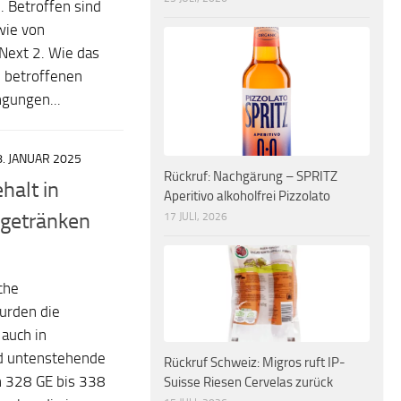
 Betroffen sind
owie von
Next 2. Wie das
n betroffenen
gungen...
8. JANUAR 2025
Rückruf: Nachgärung – SPRITZ
halt in
Aperitivo alkoholfrei Pizzolato
sgetränken
17 JULI, 2026
che
urden die
auch in
nd untenstehende
Rückruf Schweiz: Migros ruft IP-
n 328 GE bis 338
Suisse Riesen Cervelas zurück