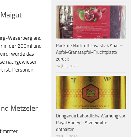
 Maigut
burg-Weserbergland
Rückruf: Nadi ruft Lavashak Anar –
ör in der 200ml und
Apfel-Granatapfel-Fruchtplatte
wird, wurde das
zurück
ose nachgewiesen,
24 JULI, 2026
t ist. Personen,
 und Metzeler
Dringende behördliche Warnung vor
Royal Honey – Arzneimittel
enthalten
stimmter
23 JULI, 2026