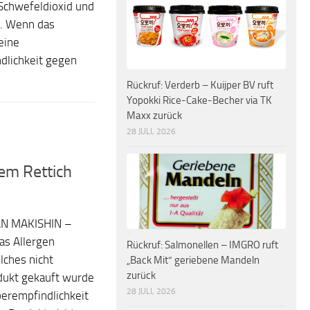
 Schwefeldioxid und
d. Wenn das
eine
dlichkeit gegen
Rückruf: Verderb – Kuijper BV ruft
Yopokki Rice-Cake-Becher via TK
Maxx zurück
28 JULI, 2026
tem Rettich
AN MAKISHIN –
as Allergen
Rückruf: Salmonellen – IMGRO ruft
lches nicht
„Back Mit“ geriebene Mandeln
zurück
odukt gekauft wurde
28 JULI, 2026
berempfindlichkeit