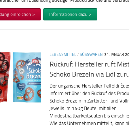
Verbraucher um Zusendung etwaiger Produktrückrufe und Verbra
dung einreichen >
Informationen dazu >
LEBENSMITTEL
/
SÜSSWAREN
31. JANUAR 2
Rückruf: Hersteller ruft Mi
Schoko Brezeln via Lidl zur
Der ungarische Hersteller Felföldi Éde
informiert über den Rückruf des Prod
Schoko Brezeln in Zartbitter- und Vol
jeweils im 140g Beutel mit allen
Mindesthaltbarkeitsdaten bis einschl
Wie das Unternehmen mitteilt, kann n