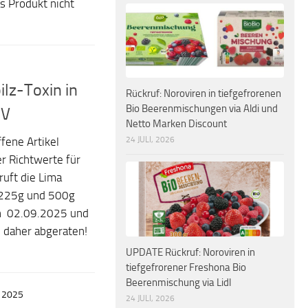
s Produkt nicht
lz-Toxin in
Rückruf: Noroviren in tiefgefrorenen
Bio Beerenmischungen via Aldi und
BV
Netto Marken Discount
24 JULI, 2026
ene Artikel
r Richtwerte für
ruft die Lima
m 225g und 500g
en 02.09.2025 und
 daher abgeraten!
UPDATE Rückruf: Noroviren in
tiefgefrorener Freshona Bio
Beerenmischung via Lidl
 2025
24 JULI, 2026