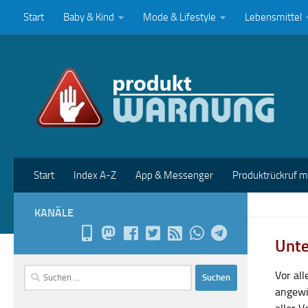
Start
Baby & Kind
Mode & Lifestyle
Lebensmittel
Zum Inhalt springen
Start
Index A-Z
App & Messenger
Produktrückruf 
KANÄLE
Unte
Suchen
Vor al
nach:
angewi