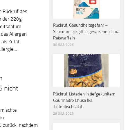
n Rückruf des
n der 220g
Rückruf: Gesundheitsgefahr –
keitsdatum
Schimmelpilzgift in gesalzenen Lima
 das Allergen
Reiswaffeln
 als Zutat
30 JULI, 2026
ergie...
n
 nicht
Rückruf: Listerien in tiefgekühltem
Gourmaître Chuka Ika
Tintenfischsalat
emischte
29 JULI, 2026
em
5 zurück, nachdem