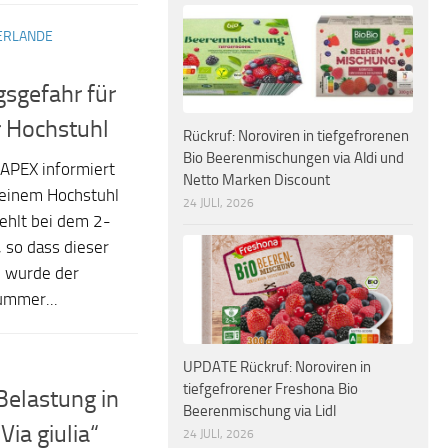
ERLANDE
sgefahr für
r Hochstuhl
Rückruf: Noroviren in tiefgefrorenen
Bio Beerenmischungen via Aldi und
APEX informiert
Netto Marken Discount
i einem Hochstuhl
24 JULI, 2026
fehlt bei dem 2-
, so dass dieser
n wurde der
ummer...
UPDATE Rückruf: Noroviren in
tiefgefrorener Freshona Bio
elastung in
Beerenmischung via Lidl
ia giulia“
24 JULI, 2026