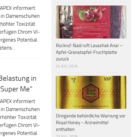
APEX informiert
g in Damenschuhen
rhöhter Toxizität
erfügen Chrom VI-
rgenes Potential.
Rückruf: Nadi ruft Lavashak Anar –
tens...
Apfel-Granatapfel-Fruchtplatte
zurück
24 JULI, 2026
elastung in
„Super Me“
APEX informiert
g in Damenschuhen
Dringende behördliche Warnung vor
rhöhter Toxizität
Royal Honey – Arzneimittel
erfügen Chrom VI-
enthalten
rgenes Potential.
23 JULI, 2026