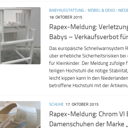
BABYAUSSTATTUNG
/
MÖBEL & DEKO
/
NIED
18. OKTOBER 2015
Rapex-Meldung: Verletzung
Babys – Verkaufsverbot fü
Das europäische Schnellwarnsystem R
über erhebliche Sicherheitsrisiken be
für Kleinkinder. Der Meldung zufolge 
teiligen Hochstuhl die nötige Stabilität
leicht kippen kann In den Niederlande
betroffene Hochstuhl mit der Artikeln
SCHUHE
17. OKTOBER 2015
Rapex-Meldung: Chrom VI B
Damenschuhen der Marke „V