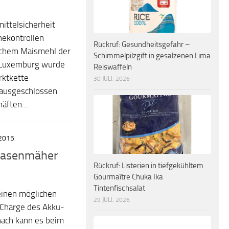
ittelsicherheit
nekontrollen
Rückruf: Gesundheitsgefahr –
schem Maismehl der
Schimmelpilzgift in gesalzenen Lima
n Luxemburg wurde
Reiswaffeln
rktkette
30 JULI, 2026
t ausgeschlossen
äften...
2015
-Rasenmäher
Rückruf: Listerien in tiefgekühltem
Gourmaître Chuka Ika
Tintenfischsalat
einen möglichen
29 JULI, 2026
r Charge des Akku-
ach kann es beim