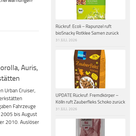
ucherwarnungen!
Rückruf: Ecoli – Rapunzel ruft
bioSnacky Rotklee Samen zurück
31 JULI, 2026
orolla, Auris,
stätten
n Urban Cruiser,
UPDATE Rückruf: Fremdkörper –
Werkstätten
Kölln ruft Zauberfleks Schoko zurück
gaben Fahrzeuge
31 JULI, 2026
 2005 bis August
r 2010. Auslöser