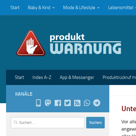
Start
Baby & Kind
Mode & Lifestyle
Lebensmittel
Zum Inhalt springen
Start
Index A-Z
App & Messenger
Produktrückruf 
KANÄLE
Unte
Suchen
Vor al
nach:
angewi