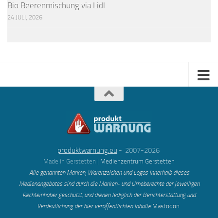
Bio Beerenmischung via Lidl
24 JULI, 2026
produktwarnung.eu
- 2007-2026
Made in Gerstetten |
Medienzentrum Gerstetten
Alle genannten Marken, Warenzeichen und Logos innerhalb dieses
Medienangebotes sind durch die Marken- und Urheberechte der jeweiligen
Rechteinhaber geschützt, und dienen lediglich der Berichterstattung und
Verdeutlichung der hier veröffentlichten Inh
alte
Mastodon