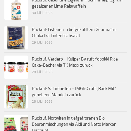
gesalzenen Lima Reiswaffeln
30 JULI, 2026
Rückruf: Listerien in tiefgekühltem Gourmaître
Chuka Ika Tintenfischsalat
29 JULI, 2026
Rückruf: Verderb – Kuijper BV ruft Yopokki Rice-
Cake-Becher via TK Maxx zurück
28 JULI, 2026
Rückruf: Salmonellen – IMGRO ruft „Back Mit“
geriebene Mandeln zurück
28 JULI, 2026
Rückruf: Noroviren in tiefgefrorenen Bio
Beerenmischungen via Aldi und Netto Marken
Discount