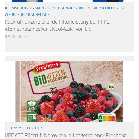
ATEMSCHUTZMASKEN
/
SONSTIGE WARNUNGEN
/
VERSCHIEDENES
/
WERKZEUG / BAUBEDARF
Rückruf: Unzureichende Filterleistung bei FFP2
Atemschutzmasken „NeoMask“ von Lidl
3 AUG., 2023
LEBENSMITTEL
/
TOP
UPDATE Rückruf: Noroviren in tiefgefrorener Freshona