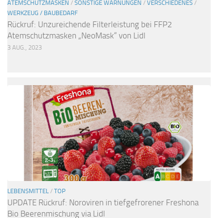
ATEMSCHUTZMASKEN
/
SONSTIGE WARNUNGEN
/
VERSCHIEDENES
/
WERKZEUG / BAUBEDARF
Rückruf: Unzureichende Filterleistung bei FFP2
Atemschutzmasken „NeoMask“ von Lidl
3 AUG., 2023
LEBENSMITTEL
/
TOP
UPDATE Rückruf: Noroviren in tiefgefrorener Freshona
Bio Beerenmischung via Lidl