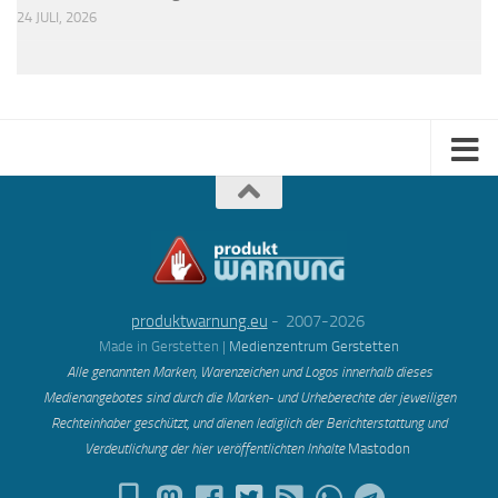
24 JULI, 2026
produktwarnung.eu
- 2007-2026
Made in Gerstetten |
Medienzentrum Gerstetten
Alle genannten Marken, Warenzeichen und Logos innerhalb dieses
Medienangebotes sind durch die Marken- und Urheberechte der jeweiligen
Rechteinhaber geschützt, und dienen lediglich der Berichterstattung und
Verdeutlichung der hier veröffentlichten Inh
alte
Mastodon