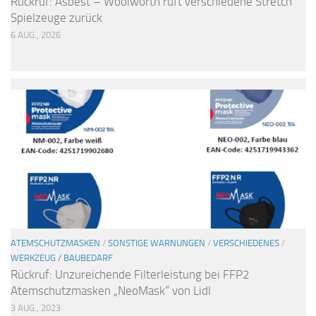
Rückruf: Asbest – Woolworth ruft verschiedene Stretch
Spielzeuge zurück
6 AUG., 2026
ATEMSCHUTZMASKEN
/
SONSTIGE WARNUNGEN
/
VERSCHIEDENES
/
WERKZEUG / BAUBEDARF
Rückruf: Unzureichende Filterleistung bei FFP2
Atemschutzmasken „NeoMask“ von Lidl
3 AUG., 2023