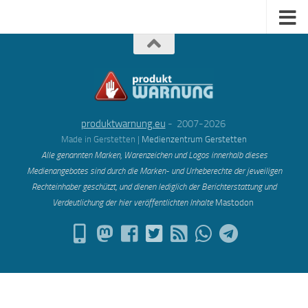
produktwarnung.eu
- 2007-2026
Made in Gerstetten |
Medienzentrum Gerstetten
Alle genannten Marken, Warenzeichen und Logos innerhalb dieses
Medienangebotes sind durch die Marken- und Urheberechte der jeweiligen
Rechteinhaber geschützt, und dienen lediglich der Berichterstattung und
Verdeutlichung der hier veröffentlichten Inh
alte
Mastodon