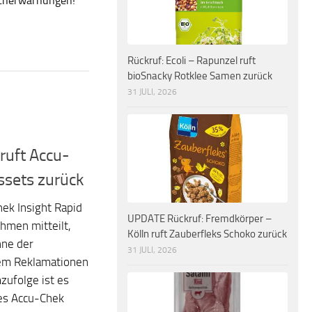
ucherwarnungen!
Rückruf: Ecoli – Rapunzel ruft
bioSnacky Rotklee Samen zurück
31 JULI, 2026
ruft Accu-
ssets zurück
hek Insight Rapid
UPDATE Rückruf: Fremdkörper –
hmen mitteilt,
Kölln ruft Zauberfleks Schoko zurück
nne der
31 JULI, 2026
dem Reklamationen
ufolge ist es
es Accu-Chek