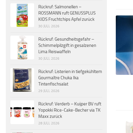
Rückruf: Salmonellen –
ROSSMANN ruft GENUSSPLUS
KIDS Fruchtchips Apfel zurück
30 JULI, 2026
Rückruf: Gesundheitsgefahr –
Schimmelpilzgift in gesalzenen
Lima Reiswaffeln
30 JULI, 2026
Rückruf: Listerien in tiefgekühltem
Gourmaître Chuka Ika
Tintenfischsalat
29 JULI, 2026
Rückruf: Verderb – Kuijper BV ruft
Yopokki Rice-Cake-Becher via TK
Maxx zurück
28 JULI, 2026