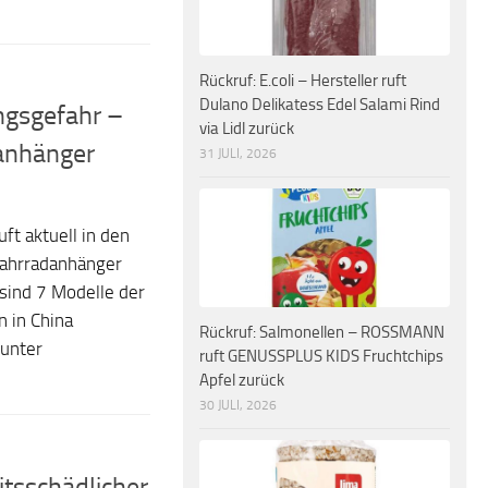
Rückruf: E.coli – Hersteller ruft
Dulano Delikatess Edel Salami Rind
ngsgefahr –
via Lidl zurück
danhänger
31 JULI, 2026
t aktuell in den
Fahrradanhänger
sind 7 Modelle der
n in China
Rückruf: Salmonellen – ROSSMANN
 unter
ruft GENUSSPLUS KIDS Fruchtchips
Apfel zurück
30 JULI, 2026
tsschädlicher