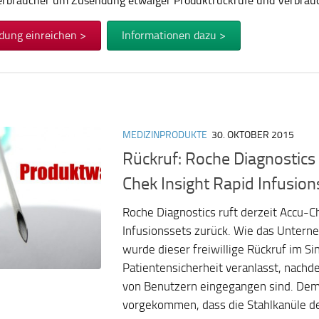
Verbraucher um Zusendung etwaiger Produktrückrufe und Verbra
dung einreichen >
Informationen dazu >
MEDIZINPRODUKTE
30. OKTOBER 2015
Rückruf: Roche Diagnostics 
Chek Insight Rapid Infusion
Roche Diagnostics ruft derzeit Accu-C
Infusionssets zurück. Wie das Unterne
wurde dieser freiwillige Rückruf im Si
Patientensicherheit veranlasst, nach
von Benutzern eingegangen sind. Demz
vorgekommen, dass die Stahlkanüle d