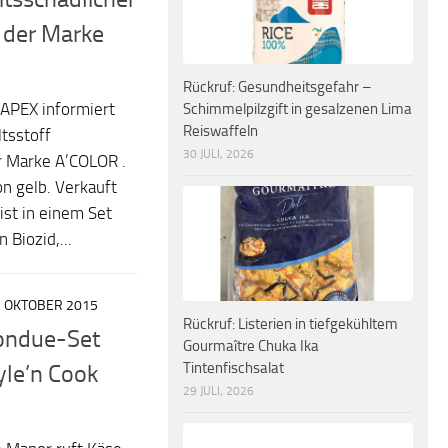
n der Marke
Rückruf: Gesundheitsgefahr –
APEX informiert
Schimmelpilzgift in gesalzenen Lima
Reiswaffeln
tsstoff
30 JULI, 2026
r Marke A’COLOR .
on gelb. Verkauft
ist in einem Set
 Biozid,...
. OKTOBER 2015
Rückruf: Listerien in tiefgekühltem
Fondue-Set
Gourmaître Chuka Ika
Tintenfischsalat
yle’n Cook
29 JULI, 2026