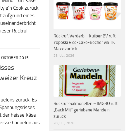
 Manor ruft Käse
yle’n Cook zurück.
t aufgrund eines
auseinanderbricht
Dieser Rückruf
Rückruf: Verderb – Kuijper BV ruft
Yopokki Rice-Cake-Becher via TK
Maxx zurück
28 JULI, 2026
. OKTOBER 2015
isses
weizer Kreuz
quelons zurück. Es
Rückruf: Salmonellen – IMGRO ruft
 Spannungsrisses
„Back Mit“ geriebene Mandeln
 der heisse Käse
zurück
weisse Caquelon aus
28 JULI, 2026