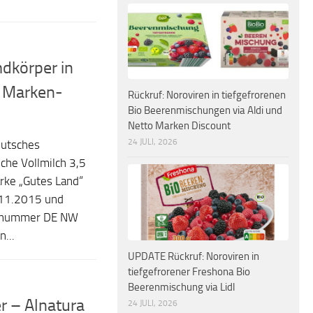
dkörper in
o Marken-
Rückruf: Noroviren in tiefgefrorenen
Bio Beerenmischungen via Aldi und
Netto Marken Discount
24 JULI, 2026
eutsches
che Vollmilch 3,5
rke „Gutes Land“
.11.2015 und
llnummer DE NW
...
UPDATE Rückruf: Noroviren in
tiefgefrorener Freshona Bio
Beerenmischung via Lidl
er – Alnatura
24 JULI, 2026