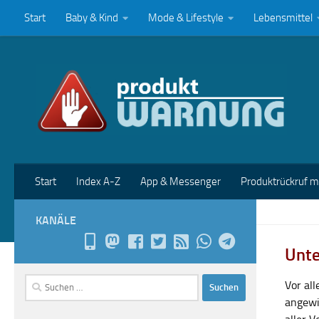
Start
Baby & Kind
Mode & Lifestyle
Lebensmittel
Zum Inhalt springen
Start
Index A-Z
App & Messenger
Produktrückruf 
KANÄLE
Unte
Suchen
Vor al
nach:
angewi