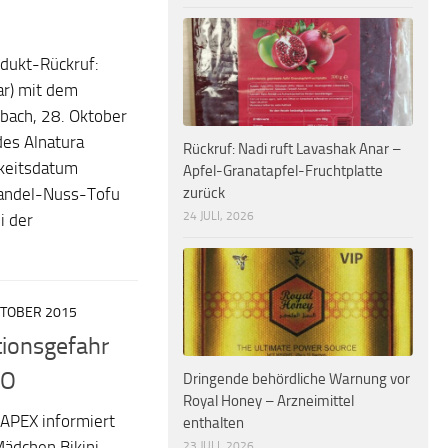
dukt-Rückruf:
ar) mit dem
bach, 28. Oktober
es Alnatura
Rückruf: Nadi ruft Lavashak Anar –
rkeitsdatum
Apfel-Granatapfel-Fruchtplatte
zurück
Mandel-Nuss-Tofu
24 JULI, 2026
i der
KTOBER 2015
ionsgefahr
CO
Dringende behördliche Warnung vor
Royal Honey – Arzneimittel
APEX informiert
enthalten
Mädchen Bikini
23 JULI, 2026