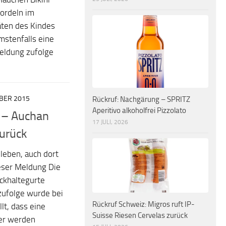
ordeln im
äten des Kindes
stenfalls eine
Meldung zufolge
OBER 2015
Rückruf: Nachgärung – SPRITZ
Aperitivo alkoholfrei Pizzolato
r – Auchan
17 JULI, 2026
urück
leben, auch dort
eser Meldung Die
ckhaltegurte
ufolge wurde bei
Rückruf Schweiz: Migros ruft IP-
lt, dass eine
Suisse Riesen Cervelas zurück
her werden