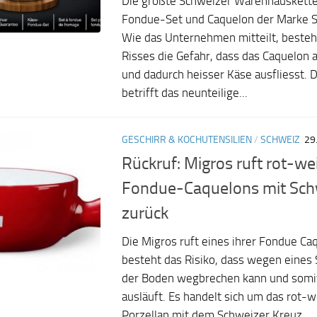
Die größte Schweizer Warenhauskette
Fondue-Set und Caquelon der Marke St
Wie das Unternehmen mitteilt, besteh
Risses die Gefahr, dass das Caquelon 
und dadurch heisser Käse ausfliesst. 
betrifft das neunteilige...
GESCHIRR & KOCHUTENSILIEN
/
SCHWEIZ
29
Rückruf: Migros ruft rot-we
Fondue-Caquelons mit Sch
zurück
Die Migros ruft eines ihrer Fondue Ca
besteht das Risiko, dass wegen eines
der Boden wegbrechen kann und somit
ausläuft. Es handelt sich um das rot-
Porzellan mit dem Schweizer Kreuz...