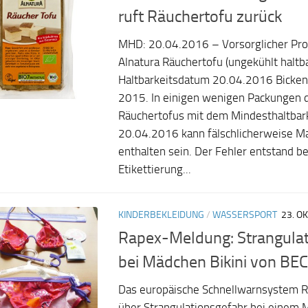
ruft Räuchertofu zurück
MHD: 20.04.2016 – Vorsorglicher Pro
Alnatura Räuchertofu (ungekühlt haltb
Haltbarkeitsdatum 20.04.2016 Bicken
2015. In einigen wenigen Packungen d
Räucher­tofus mit dem Mindesthaltba
20.04.2016 kann fälschlicher­weise 
enthalten sein. Der Fehler entstand be
Etikettierung...
KINDERBEKLEIDUNG
/
WASSERSPORT
23. O
Rapex-Meldung: Strangulat
bei Mädchen Bikini von BE
Das europäische Schnellwarnsystem R
über Strangulationsgefahr bei einem 