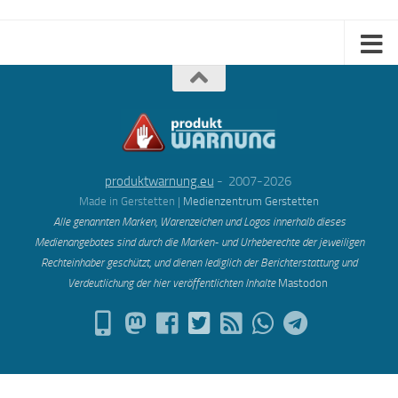
produktwarnung.eu
- 2007-2026
Made in Gerstetten |
Medienzentrum Gerstetten
Alle genannten Marken, Warenzeichen und Logos innerhalb dieses
Medienangebotes sind durch die Marken- und Urheberechte der jeweiligen
Rechteinhaber geschützt, und dienen lediglich der Berichterstattung und
Verdeutlichung der hier veröffentlichten Inh
alte
Mastodon