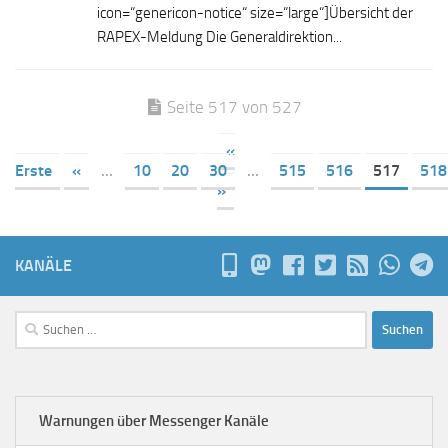
icon=“genericon-notice“ size=“large“]Übersicht der
RAPEX-Meldung Die Generaldirektion...
Seite 517 von 527
«
Erste
«
...
10
20
30
...
515
516
517
518
»
KANÄLE
Suchen
nach:
Warnungen über Messenger Kanäle