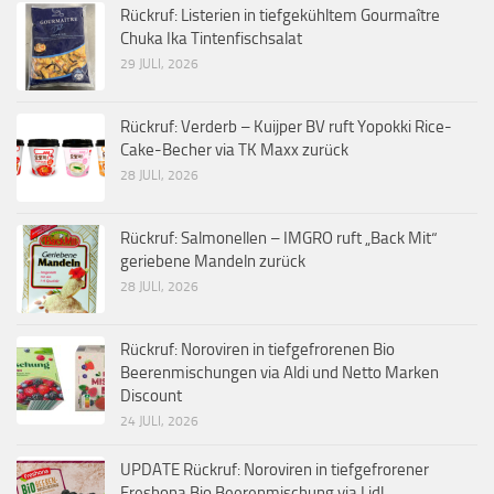
Rückruf: Listerien in tiefgekühltem Gourmaître
Chuka Ika Tintenfischsalat
29 JULI, 2026
Rückruf: Verderb – Kuijper BV ruft Yopokki Rice-
Cake-Becher via TK Maxx zurück
28 JULI, 2026
Rückruf: Salmonellen – IMGRO ruft „Back Mit“
geriebene Mandeln zurück
28 JULI, 2026
Rückruf: Noroviren in tiefgefrorenen Bio
Beerenmischungen via Aldi und Netto Marken
Discount
24 JULI, 2026
UPDATE Rückruf: Noroviren in tiefgefrorener
Freshona Bio Beerenmischung via Lidl