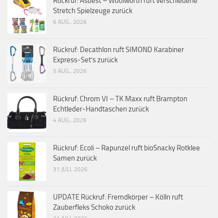
Rückruf: Asbest – Woolworth ruft verschiedene
Stretch Spielzeuge zurück
6 AUG., 2026
Rückruf: Decathlon ruft SIMOND Karabiner
Express-Set’s zurück
5 AUG., 2026
Rückruf: Chrom VI – TK Maxx ruft Brampton
Echtleder-Handtaschen zurück
4 AUG., 2026
Rückruf: Ecoli – Rapunzel ruft bioSnacky Rotklee
Samen zurück
31 JULI, 2026
UPDATE Rückruf: Fremdkörper – Kölln ruft
Zauberfleks Schoko zurück