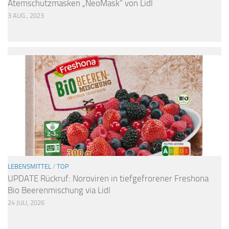
Atemschutzmasken „NeoMask“ von Lidl
3 AUG., 2023
LEBENSMITTEL
/
TOP
UPDATE Rückruf: Noroviren in tiefgefrorener Freshona
Bio Beerenmischung via Lidl
24 JULI, 2026