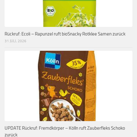
Rückruf: Ecoli – Rapunzel ruft bioSnacky Rotklee Samen zurück
31 JULI, 2026
UPDATE Rückruf: Fremdkörper – Kölln ruft Zauberfleks Schoko
zurück