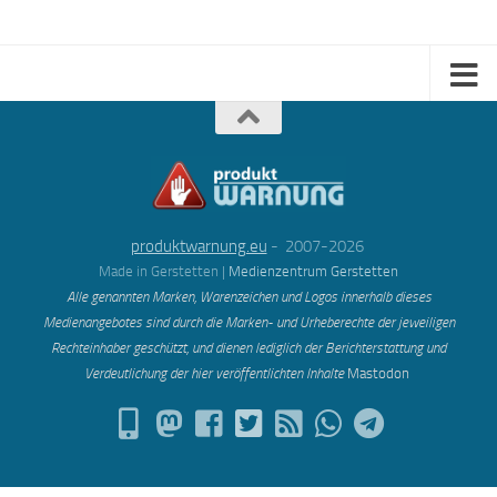
produktwarnung.eu
- 2007-2026
Made in Gerstetten |
Medienzentrum Gerstetten
Alle genannten Marken, Warenzeichen und Logos innerhalb dieses
Medienangebotes sind durch die Marken- und Urheberechte der jeweiligen
Rechteinhaber geschützt, und dienen lediglich der Berichterstattung und
Verdeutlichung der hier veröffentlichten Inh
alte
Mastodon