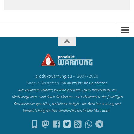
produktwarnung.eu
- 2007-2026
Made in Gerstetten |
Medienzentrum Gerstetten
Alle genannten Marken, Warenzeichen und Logos innerhalb dieses
Medienangebotes sind durch die Marken- und Urheberechte der jeweiligen
Rechteinhaber geschützt, und dienen lediglich der Berichterstattung und
Verdeutlichung der hier veröffentlichten Inh
alte
Mastodon