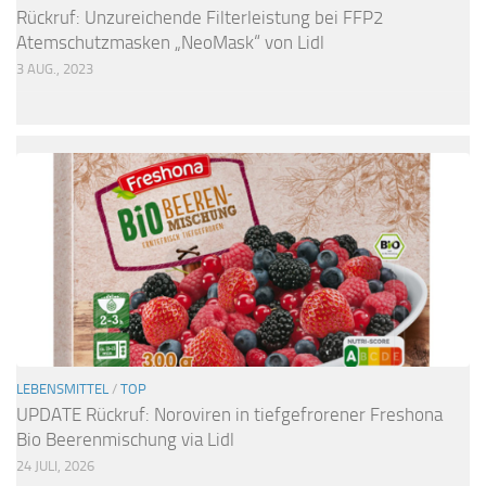
Rückruf: Unzureichende Filterleistung bei FFP2
Atemschutzmasken „NeoMask“ von Lidl
3 AUG., 2023
LEBENSMITTEL
/
TOP
UPDATE Rückruf: Noroviren in tiefgefrorener Freshona
Bio Beerenmischung via Lidl
24 JULI, 2026