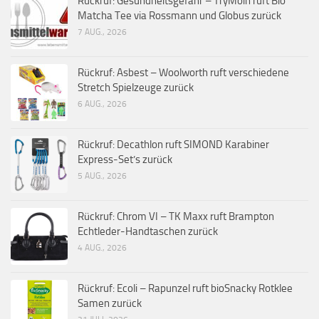
Rückruf: Gesundheitsgefahr – TryMoin ruft Bio
Matcha Tee via Rossmann und Globus zurück
7 AUG., 2026
Rückruf: Asbest – Woolworth ruft verschiedene
Stretch Spielzeuge zurück
6 AUG., 2026
Rückruf: Decathlon ruft SIMOND Karabiner
Express-Set’s zurück
5 AUG., 2026
Rückruf: Chrom VI – TK Maxx ruft Brampton
Echtleder-Handtaschen zurück
4 AUG., 2026
Rückruf: Ecoli – Rapunzel ruft bioSnacky Rotklee
Samen zurück