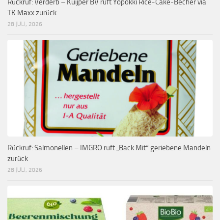
Rückruf: Verderb – Kuijper BV ruft Yopokki Rice-Cake-Becher via
TK Maxx zurück
28 JULI, 2026
Rückruf: Salmonellen – IMGRO ruft „Back Mit“ geriebene Mandeln
zurück
28 JULI, 2026