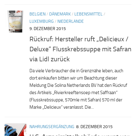
BELGIEN
/
DÄNEMARK
/
LEBENSMITTEL
/
LUXEMBURG
/
NIEDERLANDE
9. DEZEMBER 2015
Rückruf: Hersteller ruft „Delicieux /
Deluxe“ Flusskrebssuppe mit Safran
via Lidl zurück
Da viele Verbraucher die in Grenznähe leben, auch
dort einkaufen bitten wir um Beachtung dieser
Meldung Die Solina Netherlands BV hat den Rückruf
des Artikels „Rivierkreeftensoep met Saffraan“
(Flusskrebssuppe, 570mle mit Safran) 570 ml der
Marke „Delicieux“ veranlasst. Die...
NAHRUNGSERGÄNZUNG
8. DEZEMBER 2015