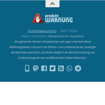
produktwarnung.eu
- 2007-2026
Made in Gerstetten |
Medienzentrum Gerstetten
Alle genannten Marken, Warenzeichen und Logos innerhalb dieses
Medienangebotes sind durch die Marken- und Urheberechte der jeweiligen
Rechteinhaber geschützt, und dienen lediglich der Berichterstattung und
Verdeutlichung der hier veröffentlichten Inh
alte
Mastodon