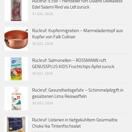
Rückruf: E.coli – Hersteller ruft Dulano Delikatess
Edel Salami Rind via Lidl zurück
31 JULI, 2026
Rückruf: Kupfermigration – Marmeladentopf aus
Kupfer von Falk Culinair
30 JULI, 2026
Rückruf: Salmonellen – ROSSMANN ruft
GENUSSPLUS KIDS Fruchtchips Apfel zurück
30 JULI, 2026
Rückruf: Gesundheitsgefahr – Schimmelpilzgift in
gesalzenen Lima Reiswaffeln
30 JULI, 2026
Rückruf: Listerien in tiefgekühltem Gourmaître
Chuka Ika Tintenfischsalat