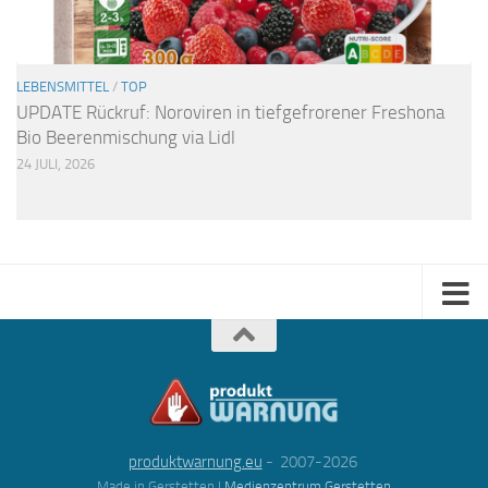
LEBENSMITTEL
/
TOP
UPDATE Rückruf: Noroviren in tiefgefrorener Freshona
Bio Beerenmischung via Lidl
24 JULI, 2026
produktwarnung.eu
- 2007-2026
Made in Gerstetten |
Medienzentrum Gerstetten