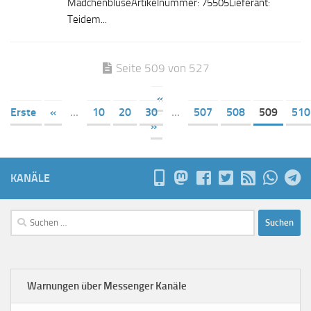
MädchenbluseArtikelnummer: 75505Lieferant:
Teidem...
Seite 509 von 527
«
Erste
«
...
10
20
30
...
507
508
509
510
»
KANÄLE
Suchen
nach:
Warnungen über Messenger Kanäle