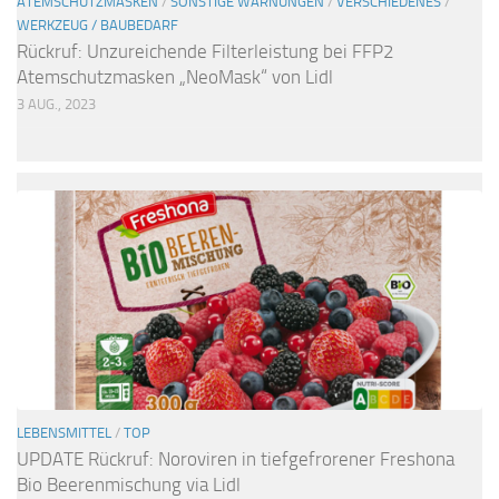
ATEMSCHUTZMASKEN
/
SONSTIGE WARNUNGEN
/
VERSCHIEDENES
/
WERKZEUG / BAUBEDARF
Rückruf: Unzureichende Filterleistung bei FFP2
Atemschutzmasken „NeoMask“ von Lidl
3 AUG., 2023
LEBENSMITTEL
/
TOP
UPDATE Rückruf: Noroviren in tiefgefrorener Freshona
Bio Beerenmischung via Lidl