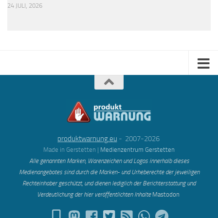
24 JULI, 2026
produktwarnung.eu
- 2007-2026
Made in Gerstetten |
Medienzentrum Gerstetten
Alle genannten Marken, Warenzeichen und Logos innerhalb dieses
Medienangebotes sind durch die Marken- und Urheberechte der jeweiligen
Rechteinhaber geschützt, und dienen lediglich der Berichterstattung und
Verdeutlichung der hier veröffentlichten Inh
alte
Mastodon