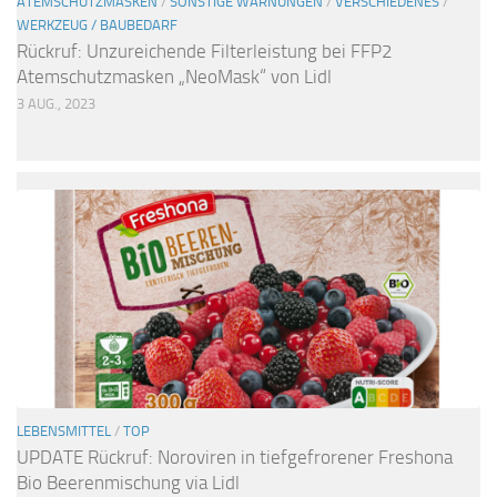
ATEMSCHUTZMASKEN
/
SONSTIGE WARNUNGEN
/
VERSCHIEDENES
/
WERKZEUG / BAUBEDARF
Rückruf: Unzureichende Filterleistung bei FFP2
Atemschutzmasken „NeoMask“ von Lidl
3 AUG., 2023
LEBENSMITTEL
/
TOP
UPDATE Rückruf: Noroviren in tiefgefrorener Freshona
Bio Beerenmischung via Lidl