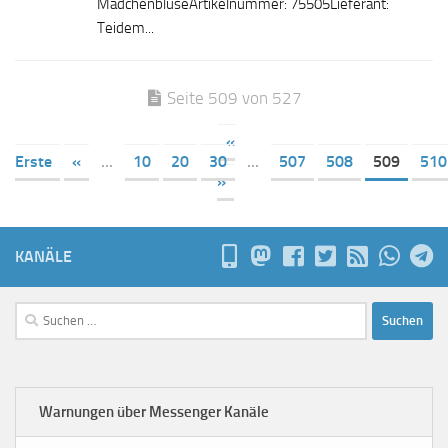
MädchenbluseArtikelnummer: 75505Lieferant:
Teidem...
Seite 509 von 527
«
Erste
«
...
10
20
30
...
507
508
509
510
»
KANÄLE
Suchen
nach:
Warnungen über Messenger Kanäle