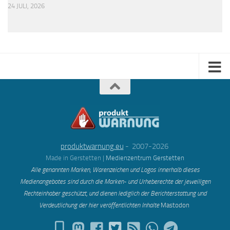
24 JULI, 2026
produktwarnung.eu
- 2007-2026
Made in Gerstetten |
Medienzentrum Gerstetten
Alle genannten Marken, Warenzeichen und Logos innerhalb dieses
Medienangebotes sind durch die Marken- und Urheberechte der jeweiligen
Rechteinhaber geschützt, und dienen lediglich der Berichterstattung und
Verdeutlichung der hier veröffentlichten Inh
alte
Mastodon