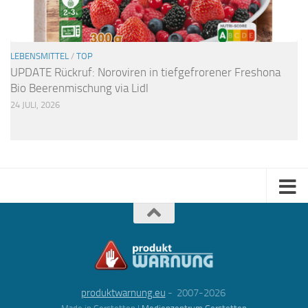
LEBENSMITTEL
/
TOP
UPDATE Rückruf: Noroviren in tiefgefrorener Freshona
Bio Beerenmischung via Lidl
24 JULI, 2026
produktwarnung.eu
- 2007-2026