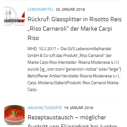
LEBENSMITTEL
20. JANUAR 2016
Rückruf: Glassplitter in Risotto Reis
„Riso Carnaroli“ der Marke Carpi
Riso
MHD: 10.2.2017 – Die GVS Lebensmittelhandel
GmbH & Co ruft das Produkt „Riso Carnaroli“ der
Marke Carpi Riso (Hersteller: Riseria Modenese s.r.l.)
zurück [ig_icon icon=“genericon-notice“ size=“large“]
Betroffener Artikel Hersteller Riseria Modenese s.r.l.,
Carpi, Modena (Italien)Produkt: Riso Carnaroli Marke:
Carpi...
HAUSHALTSGERÄTE
19. JANUAR 2016
Rezeptaustausch – möglicher
Austritt von Flüssigkeit bei Jupiter