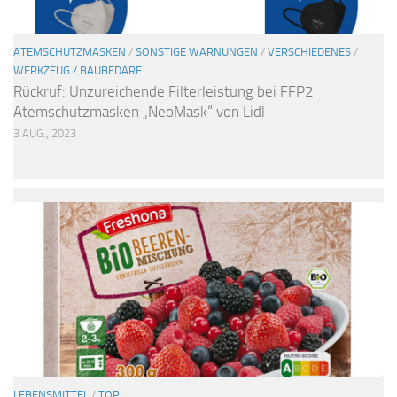
ATEMSCHUTZMASKEN
/
SONSTIGE WARNUNGEN
/
VERSCHIEDENES
/
WERKZEUG / BAUBEDARF
Rückruf: Unzureichende Filterleistung bei FFP2
Atemschutzmasken „NeoMask“ von Lidl
3 AUG., 2023
LEBENSMITTEL
/
TOP