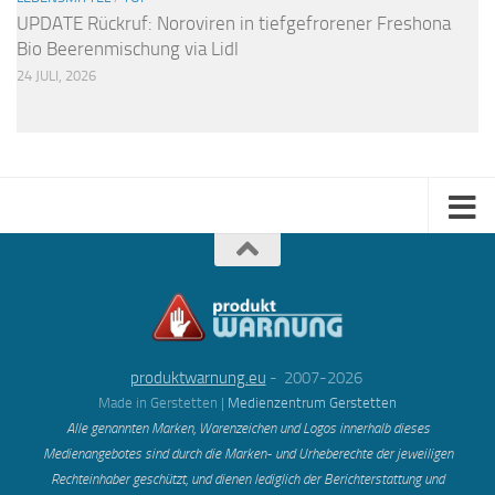
UPDATE Rückruf: Noroviren in tiefgefrorener Freshona
Bio Beerenmischung via Lidl
24 JULI, 2026
produktwarnung.eu
- 2007-2026
Made in Gerstetten |
Medienzentrum Gerstetten
Alle genannten Marken, Warenzeichen und Logos innerhalb dieses
Medienangebotes sind durch die Marken- und Urheberechte der jeweiligen
Rechteinhaber geschützt, und dienen lediglich der Berichterstattung und