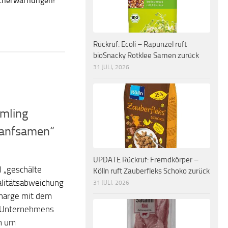
ucherwarnungen!
Rückruf: Ecoli – Rapunzel ruft
bioSnacky Rotklee Samen zurück
31 JULI, 2026
imling
 Hanfsamen“
UPDATE Rückruf: Fremdkörper –
l „geschälte
Kölln ruft Zauberfleks Schoko zurück
litätsabweichung
31 JULI, 2026
 Charge mit dem
 Unternehmens
rn um