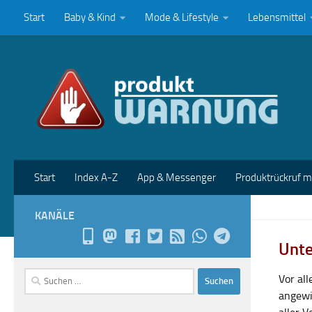
Start
Baby & Kind
Mode & Lifestyle
Lebensmittel
Zum Inhalt springen
Start
Index A-Z
App & Messenger
Produktrückruf 
KANÄLE
Unte
Suchen
Vor al
nach:
angewi