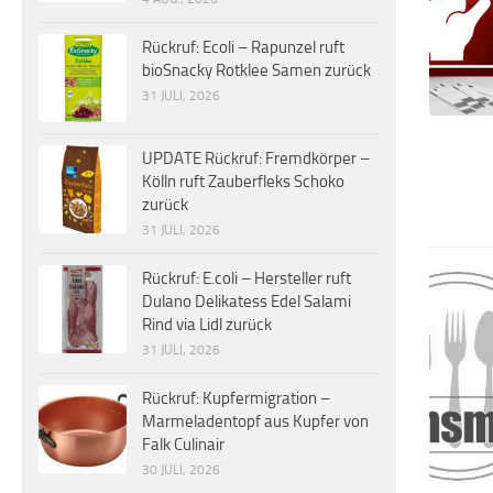
Rückruf: Ecoli – Rapunzel ruft
bioSnacky Rotklee Samen zurück
31 JULI, 2026
UPDATE Rückruf: Fremdkörper –
Kölln ruft Zauberfleks Schoko
zurück
31 JULI, 2026
Rückruf: E.coli – Hersteller ruft
Dulano Delikatess Edel Salami
Rind via Lidl zurück
31 JULI, 2026
Rückruf: Kupfermigration –
Marmeladentopf aus Kupfer von
Falk Culinair
30 JULI, 2026