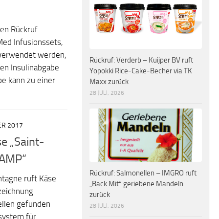
den Rückruf
ed Infusionssets,
 verwendet werden,
Rückruf: Verderb – Kuijper BV ruft
hen Insulinabgabe
Yopokki Rice-Cake-Becher via TK
be kann zu einer
Maxx zurück
28 JULI, 2026
ER 2017
e „Saint-
CHAMP“
Rückruf: Salmonellen – IMGRO ruft
ntagne ruft Käse
„Back Mit“ geriebene Mandeln
ezeichnung
zurück
llen gefunden
28 JULI, 2026
system für