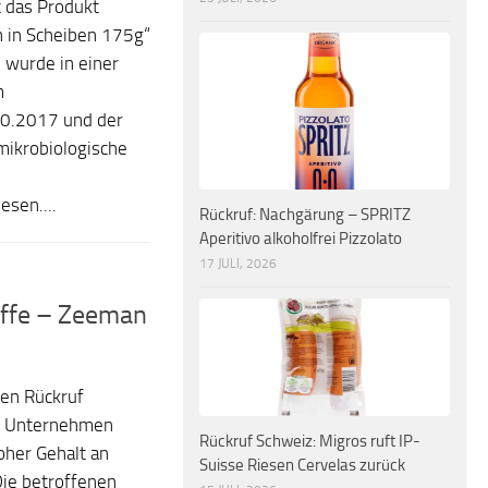
 das Produkt
 in Scheiben 175g“
 wurde in einer
m
10.2017 und der
krobiologische
sen....
Rückruf: Nachgärung – SPRITZ
Aperitivo alkoholfrei Pizzolato
17 JULI, 2026
offe – Zeeman
den Rückruf
s Unternehmen
Rückruf Schweiz: Migros ruft IP-
hoher Gehalt an
Suisse Riesen Cervelas zurück
Die betroffenen