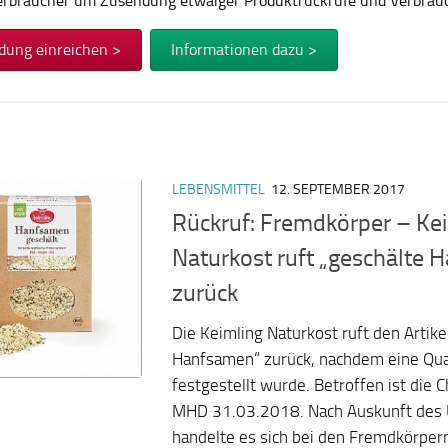
Verbraucher um Zusendung etwaiger Produktrückrufe und Verbra
dung einreichen >
Informationen dazu >
LEBENSMITTEL
12. SEPTEMBER 2017
Rückruf: Fremdkörper – Ke
Naturkost ruft „geschälte
zurück
Die Keimling Naturkost ruft den Artike
Hanfsamen“ zurück, nachdem eine Qua
festgestellt wurde. Betroffen ist die
MHD 31.03.2018. Nach Auskunft des
handelte es sich bei den Fremdkörpe