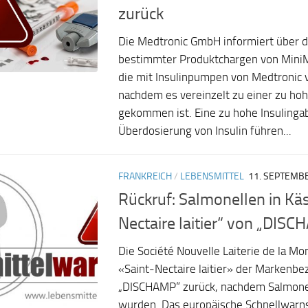
zurück
Die Medtronic GmbH informiert über 
bestimmter Produktchargen von MiniM
die mit Insulinpumpen von Medtronic
nachdem es vereinzelt zu einer zu ho
gekommen ist. Eine zu hohe Insulinga
Überdosierung von Insulin führen...
FRANKREICH
/
LEBENSMITTEL
11. SEPTEMB
Rückruf: Salmonellen in Käs
Nectaire laitier“ von „DIS
Die Société Nouvelle Laiterie de la Mo
«Saint-Nectaire laitier» der Markenb
„DISCHAMP“ zurück, nachdem Salmone
wurden. Das europäische Schnellwarn