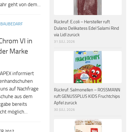
ahr geht von dem...
Rückruf: E.coli – Hersteller ruft
 BAUBEDARF
Dulano Delikatess Edel Salami Rind
via Lidl zurück
Chrom VI in
31 JULI, 2026
der Marke
APEX informiert
rtenhandschuhen
uns auf Nachfrage
Rückruf: Salmonellen – ROSSMANN
ruft GENUSSPLUS KIDS Fruchtchips
dschuhe aus dem
Apfel zurück
gabe bereits
30 JULI, 2026
ht möglich...
ER 2017