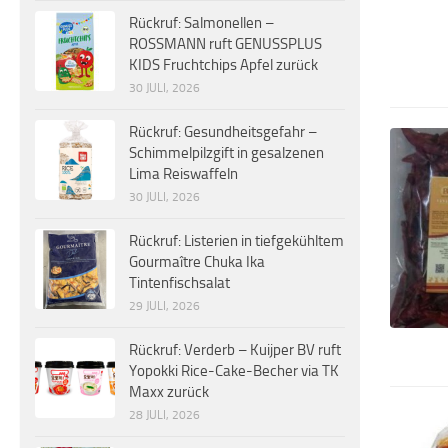
Rückruf: Salmonellen –
ROSSMANN ruft GENUSSPLUS
KIDS Fruchtchips Apfel zurück
30 JULI, 2026
Rückruf: Gesundheitsgefahr –
Schimmelpilzgift in gesalzenen
Lima Reiswaffeln
30 JULI, 2026
Rückruf: Listerien in tiefgekühltem
Gourmaître Chuka Ika
Tintenfischsalat
29 JULI, 2026
Rückruf: Verderb – Kuijper BV ruft
Yopokki Rice-Cake-Becher via TK
Maxx zurück
28 JULI, 2026