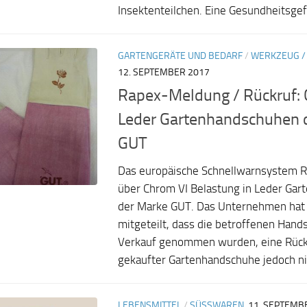
Insektenteilchen. Eine Gesundheitsgef
GARTENGERÄTE UND BEDARF
/
WERKZEUG /
12. SEPTEMBER 2017
Rapex-Meldung / Rückruf: 
Leder Gartenhandschuhen 
GUT
Das europäische Schnellwarnsystem R
über Chrom VI Belastung in Leder Ga
der Marke GUT. Das Unternehmen hat 
mitgeteilt, dass die betroffenen Han
Verkauf genommen wurden, eine Rück
gekaufter Gartenhandschuhe jedoch nic
LEBENSMITTEL
/
SÜSSWAREN
11. SEPTEMB