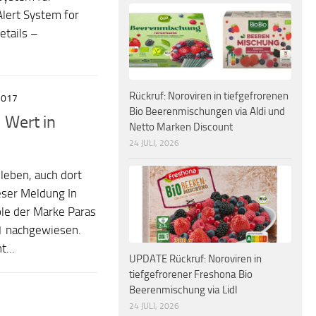
Alert System for
etails –
Rückruf: Noroviren in tiefgefrorenen
2017
Bio Beerenmischungen via Aldi und
 Wert in
Netto Marken Discount
24 JULI, 2026
leben, auch dort
eser Meldung In
ole der Marke Paras
1 nachgewiesen.
...
UPDATE Rückruf: Noroviren in
tiefgefrorener Freshona Bio
Beerenmischung via Lidl
24 JULI, 2026