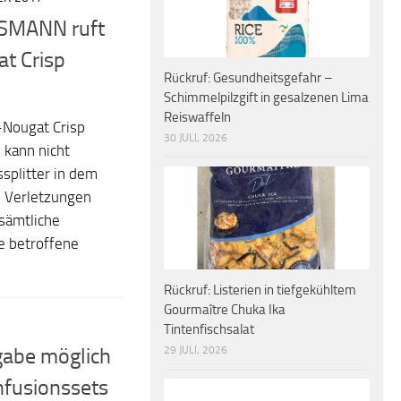
OSSMANN ruft
t Crisp
Rückruf: Gesundheitsgefahr –
Schimmelpilzgift in gesalzenen Lima
Reiswaffeln
Nougat Crisp
30 JULI, 2026
 kann nicht
splitter in dem
u Verletzungen
sämtliche
e betroffene
Rückruf: Listerien in tiefgekühltem
Gourmaître Chuka Ika
Tintenfischsalat
29 JULI, 2026
gabe möglich
nfusionssets