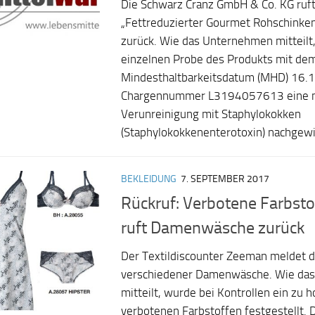
Die Schwarz Cranz GmbH & Co. KG ruft
„Fettreduzierter Gourmet Rohschinken
zurück. Wie das Unternehmen mitteilt,
einzelnen Probe des Produkts mit de
Mindesthaltbarkeitsdatum (MHD) 16.
Chargennummer L3194057613 eine mi
Verunreinigung mit Staphylokokken
(Staphylokokkenenterotoxin) nachgewie
BEKLEIDUNG
7. SEPTEMBER 2017
Rückruf: Verbotene Farbst
ruft Damenwäsche zurück
Der Textildiscounter Zeeman meldet 
verschiedener Damenwäsche. Wie da
mitteilt, wurde bei Kontrollen ein zu 
verbotenen Farbstoffen festgestellt. 