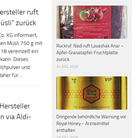
rsteller ruft
üsli“ zurück
. KG informiert,
en Müsli 750 g mit
Rückruf: Nadi ruft Lavashak Anar –
18 vereinzelt ein
Apfel-Granatapfel-Fruchtplatte
kann. Dieses
zurück
24 JULI, 2026
ilchpulver und
aher für...
Hersteller
n via Aldi-
Dringende behördliche Warnung vor
Royal Honey – Arzneimittel
enthalten
23 JULI, 2026