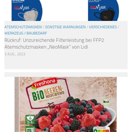
ATEMSCHUTZMASKEN
/
SONSTIGE WARNUNGEN
/
VERSCHIEDENES
/
WERKZEUG / BAUBEDARF
Rückruf: Unzureichende Filterleistung bei FFP2
Atemschutzmasken „NeoMask“ von Lidl
3 AUG., 2023