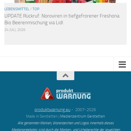
LEBENSMITTEL
/
TOP
UPDATE Rückruf: Noroviren in tiefgefrorener Freshona
Bio Beerenmischung via Lidl
24 JULI, 2026
produktwarnung.eu
- 2007-2026
Made in Gerstetten |
Medienzentrum Gerstetten
Alle genannten Marken, Warenzeichen und Logos innerhalb dieses
Medienangebotes sind durch die Marken- und Urheberechte der jeweiligen