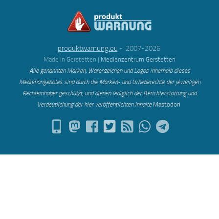
produktwarnung.eu
- 2007-2026
Made in Gerstetten |
Medienzentrum Gerstetten
Alle genannten Marken, Warenzeichen und Logos innerhalb dieses
Medienangebotes sind durch die Marken- und Urheberechte der jeweiligen
Rechteinhaber geschützt, und dienen lediglich der Berichterstattung und
Verdeutlichung der hier veröffentlichten Inh
alte
Mastodon