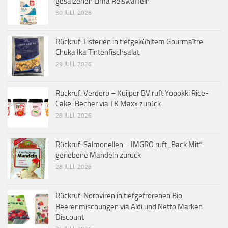
gesalzenen Lima Reiswaffeln
30 JULI, 2026
Rückruf: Listerien in tiefgekühltem Gourmaître
Chuka Ika Tintenfischsalat
29 JULI, 2026
Rückruf: Verderb – Kuijper BV ruft Yopokki Rice-
Cake-Becher via TK Maxx zurück
28 JULI, 2026
Rückruf: Salmonellen – IMGRO ruft „Back Mit“
geriebene Mandeln zurück
28 JULI, 2026
Rückruf: Noroviren in tiefgefrorenen Bio
Beerenmischungen via Aldi und Netto Marken
Discount