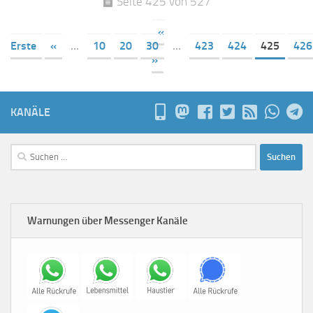
Seite 425 von 527
«
Erste
«
...
10
20
30
...
423
424
425
426
»
KANÄLE
Suchen
nach:
Warnungen über Messenger Kanäle