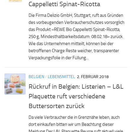
Cappelletti Spinat-Ricotta
Die Firma Delizio GmbH, Stuttgart, ruft aus Gründen
des vorbeugenden Verbraucherschutzes vorsorglich
das Produkt «REWE Bio Cappelletti Spinat-Ricotta,
250 g, Mindesthaltbarkeitsdatum: 08.02.18» zurück.
Wie das Unternehmen mitteilt, können bei der
betroffenen Charge Reste weicher, transparenter
Verpackungsfolie in der Füllung...
BELGIEN
/
LEBENSMITTEL
2. FEBRUAR 2018
Rückruf in Belgien: Listerien – L&L
Plaquette ruft verschiedene
Buttersorten zurück
Da viele Verbraucher die in Grenznähe leben, auch
dort einkaufen bitten wir um Beachtung dieser
Meldung Der L&L Plaquette Beurre ruft aktuell viele