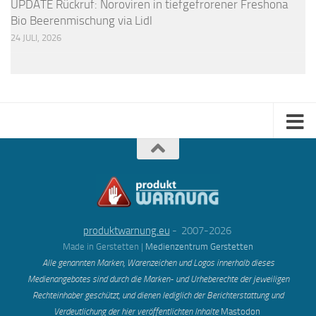
UPDATE Rückruf: Noroviren in tiefgefrorener Freshona
Bio Beerenmischung via Lidl
24 JULI, 2026
produktwarnung.eu
- 2007-2026
Made in Gerstetten |
Medienzentrum Gerstetten
Alle genannten Marken, Warenzeichen und Logos innerhalb dieses
Medienangebotes sind durch die Marken- und Urheberechte der jeweiligen
Rechteinhaber geschützt, und dienen lediglich der Berichterstattung und
Verdeutlichung der hier veröffentlichten Inh
alte
Mastodon