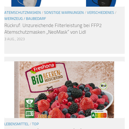
ATEMSCHUTZMASKEN
/
SONSTIGE WARNUNGEN
/
VERSCHIEDENES
/
WERKZEUG / BAUBEDARF
Rückruf: Unzureichende Filterleistung bei FFP2
Atemschutzmasken „NeoMask“ von Lidl
3 AUG., 2023
LEBENSMITTEL
/
TOP