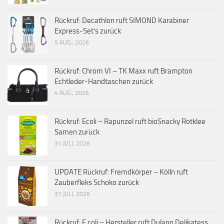
Rückruf: Decathlon ruft SIMOND Karabiner
Express-Set’s zurück
5 AUG., 2026
Rückruf: Chrom VI – TK Maxx ruft Brampton
Echtleder-Handtaschen zurück
4 AUG., 2026
Rückruf: Ecoli – Rapunzel ruft bioSnacky Rotklee
Samen zurück
31 JULI, 2026
UPDATE Rückruf: Fremdkörper – Kölln ruft
Zauberfleks Schoko zurück
31 JULI, 2026
Rückruf: E.coli – Hersteller ruft Dulano Delikatess