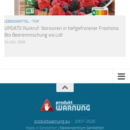
LEBENSMITTEL
/
TOP
UPDATE Rückruf: Noroviren in tiefgefrorener Freshona
Bio Beerenmischung via Lidl
24 JULI, 2026
produktwarnung.eu
- 2007-2026
Made in Gerstetten |
Medienzentrum Gerstetten